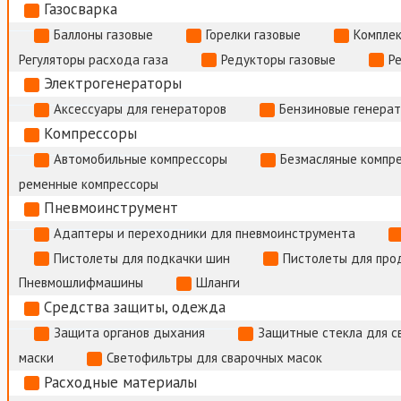
Газосварка
Баллоны газовые
Горелки газовые
Комплек
Регуляторы расхода газа
Редукторы газовые
Р
Электрогенераторы
Аксессуары для генераторов
Бензиновые генера
Компрессоры
Автомобильные компрессоры
Безмасляные компр
ременные компрессоры
Пневмоинструмент
Адаптеры и переходники для пневмоинструмента
Пистолеты для подкачки шин
Пистолеты для про
Пневмошлифмашины
Шланги
Средства защиты, одежда
Защита органов дыхания
Защитные стекла для с
маски
Светофильтры для сварочных масок
Расходные материалы