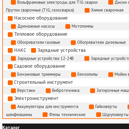
Вольфрамовые электроды для TIG сварки
Диски 
Прутки сварочные (TIG, газосварка)
Химия сварочная
Насосное оборудование
Дренажные насосы
Мотопомпы
Тепловое оборудование
Обогреватели газовые
Обогреватели дизельные
НАКС
Зарядные устройства
Зарядные устройства 12-24В
Зарядные устройств
Садовое оборудование
Бензиновые триммеры
Бензопилы
Мойки 
Строительный инструмент
Верстаки
Вибротехника
Затирочные маш
Электроинструмент
Аккумуляторы для инструмента
Гайковерты
шлифмашины
Фены технические
Шуруповерты
Каталог