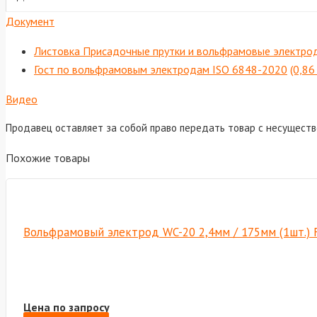
Документ
Листовка Присадочные прутки и вольфрамовые электро
Гост по вольфрамовым электродам ISO 6848-2020
(0,86
Видео
Продавец оставляет за собой право передать товар с несущест
Похожие товары
Вольфрамовый электрод WC-20 2,4мм / 175мм (1шт.) 
Цена по запросу