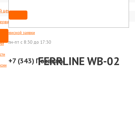
й центр
Мы ВКонтакте
shop@foxweld-ural.ru
сервисные центры
с сервисной заявки
пн-пт c 8:30 до 17:30
ии
сти
кладной FERRLINE WB-02
+7 (343)
Показать
нсии