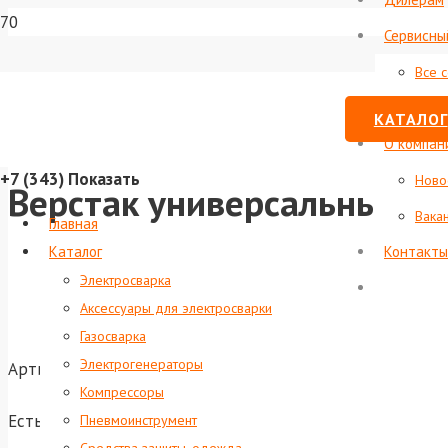
Сервисны
Все 
Стату
КАТАЛОГ
О компан
+7 (343)
Показать
Ново
Верстак универсальный с
Вака
Главная
Каталог
Контакты
Электросварка
Аксессуары для электросварки
Газосварка
Электрогенераторы
Артикул:
foxweld-6649
Компрессоры
Есть в наличии
Пневмоинструмент