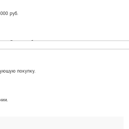
000 руб.
ра в Екатеринбурге.
дующую покупку.
нии.