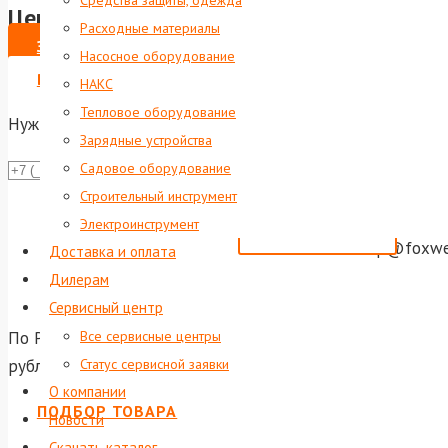
Средства защиты, одежда
Цена по запросу
Расходные материалы
ЗАКАЗАТЬ
Насосное оборудование
ВЫПИСАТЬ СЧЕТ НА ЮР. ЛИЦО
НАКС
Тепловое оборудование
Нужна консультация?
Зарядные устройства
Садовое оборудование
Даю со
Строительный инструмент
Или отправь
Электроинструмент
shop@foxwel
Доставка и оплата
Дилерам
Сервисный центр
По России и ближнему зарубежью осуществляется достав
Все сервисные центры
рублей доставка по Екатеринбургу и до терминала тран
Статус сервисной заявки
О компании
ПОДБОР ТОВАРА
Новости
Скачать каталог