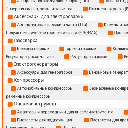
Аппараты аргонодуговой сварки (TIG)
Аппараты д
Лазерная сварка, резка и зачистка
Плазменная резка (
Аксессуары для электросварки
Аргонодуговые горелки и части (TIG)
Клеммы и э
Полуавтоматические горелки и части (MIG/MAG)
Прочее
Газосварка
Баллоны газовые
Горелки газовые
Комплек
Регуляторы расхода газа
Редукторы газовые
Р
Электрогенераторы
Аксессуары для генераторов
Бензиновые генера
Компрессоры
Автомобильные компрессоры
Безмасляные компр
ременные компрессоры
Пневмоинструмент
Адаптеры и переходники для пневмоинструмента
Пистолеты для подкачки шин
Пистолеты для про
Пневмошлифмашины
Шланги