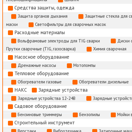
Средства защиты, одежда
Защита органов дыхания
Защитные стекла для с
маски
Светофильтры для сварочных масок
Расходные материалы
Вольфрамовые электроды для TIG сварки
Диски 
Прутки сварочные (TIG, газосварка)
Химия сварочная
Насосное оборудование
Дренажные насосы
Мотопомпы
Тепловое оборудование
Обогреватели газовые
Обогреватели дизельные
НАКС
Зарядные устройства
Зарядные устройства 12-24В
Зарядные устройств
Садовое оборудование
Бензиновые триммеры
Бензопилы
Мойки 
Строительный инструмент
Верстаки
Вибротехника
Затирочные маш