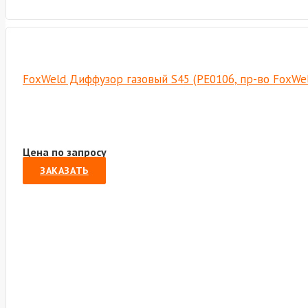
FoxWeld Диффузор газовый S45 (PE0106, пр-во FoxWe
Цена по запросу
ЗАКАЗАТЬ