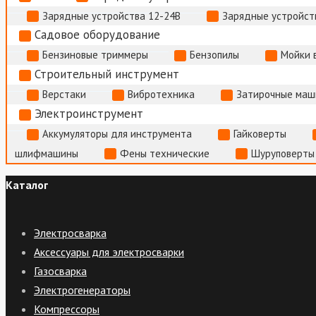
Зарядные устройства 12-24В
Зарядные устройств
Садовое оборудование
Бензиновые триммеры
Бензопилы
Мойки 
Строительный инструмент
Верстаки
Вибротехника
Затирочные маш
Электроинструмент
Аккумуляторы для инструмента
Гайковерты
шлифмашины
Фены технические
Шуруповерты
Каталог
Электросварка
Аксессуары для электросварки
Газосварка
Электрогенераторы
Компрессоры