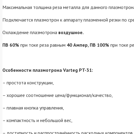
Максимальная толщина реза металла для данного плазмотрон
Подключается плазмотрон к аппарату плазменной резки по ср
Охлаждение плазмотрона
воздушное.
ПВ 60%
при токе реза равным
40 Ампер, ПВ 100%
при токе р
Особенности плазмотрона Varteg PT-31:
– простота конструкции,
– хорошее соотношение цена/функционал/качество,
– плавная кнопка управления,
– компактность и небольшой вес,
– доступность и распространённость расходных компонентов 