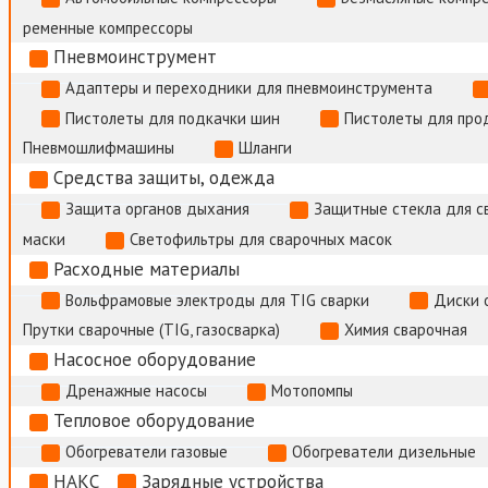
ременные компрессоры
Пневмоинструмент
Адаптеры и переходники для пневмоинструмента
Пистолеты для подкачки шин
Пистолеты для про
Пневмошлифмашины
Шланги
Средства защиты, одежда
Защита органов дыхания
Защитные стекла для с
маски
Светофильтры для сварочных масок
Расходные материалы
Вольфрамовые электроды для TIG сварки
Диски 
Прутки сварочные (TIG, газосварка)
Химия сварочная
Насосное оборудование
Дренажные насосы
Мотопомпы
Тепловое оборудование
Обогреватели газовые
Обогреватели дизельные
НАКС
Зарядные устройства