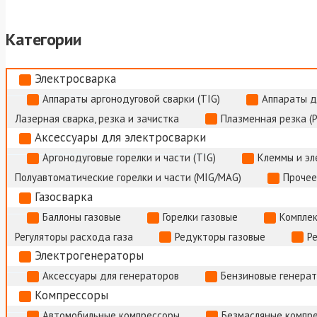
Категории
Электросварка
Аппараты аргонодуговой сварки (TIG)
Аппараты д
Лазерная сварка, резка и зачистка
Плазменная резка (
Аксессуары для электросварки
Аргонодуговые горелки и части (TIG)
Клеммы и э
Полуавтоматические горелки и части (MIG/MAG)
Прочее
Газосварка
Баллоны газовые
Горелки газовые
Комплек
Регуляторы расхода газа
Редукторы газовые
Р
Электрогенераторы
Аксессуары для генераторов
Бензиновые генера
Компрессоры
Автомобильные компрессоры
Безмасляные компр