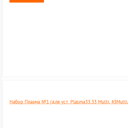
Набор Плазма №1 (для уст. Plasma33,33 Multi, 43Multi