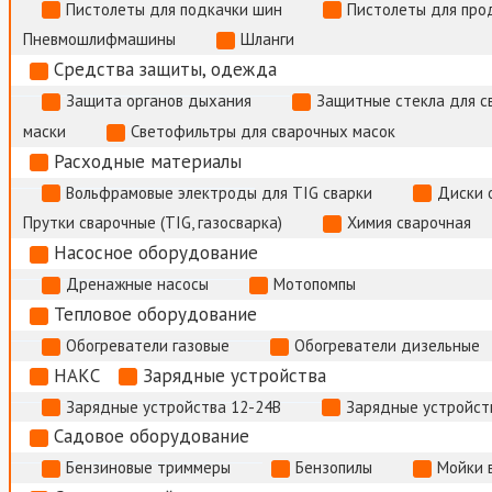
Пистолеты для подкачки шин
Пистолеты для про
Пневмошлифмашины
Шланги
Средства защиты, одежда
Защита органов дыхания
Защитные стекла для с
маски
Светофильтры для сварочных масок
Расходные материалы
Вольфрамовые электроды для TIG сварки
Диски 
Прутки сварочные (TIG, газосварка)
Химия сварочная
Насосное оборудование
Дренажные насосы
Мотопомпы
Тепловое оборудование
Обогреватели газовые
Обогреватели дизельные
НАКС
Зарядные устройства
Зарядные устройства 12-24В
Зарядные устройств
Садовое оборудование
Бензиновые триммеры
Бензопилы
Мойки 