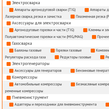
Электросварка
Аппараты аргонодуговой сварки (TIG)
Аппараты д
Лазерная сварка, резка и зачистка
Плазменная резка (
Аксессуары для электросварки
Аргонодуговые горелки и части (TIG)
Клеммы и э
Полуавтоматические горелки и части (MIG/MAG)
Прочее
Газосварка
Баллоны газовые
Горелки газовые
Комплек
Регуляторы расхода газа
Редукторы газовые
Р
Электрогенераторы
Аксессуары для генераторов
Бензиновые генера
Компрессоры
Автомобильные компрессоры
Безмасляные компр
ременные компрессоры
Пневмоинструмент
Адаптеры и переходники для пневмоинструмента