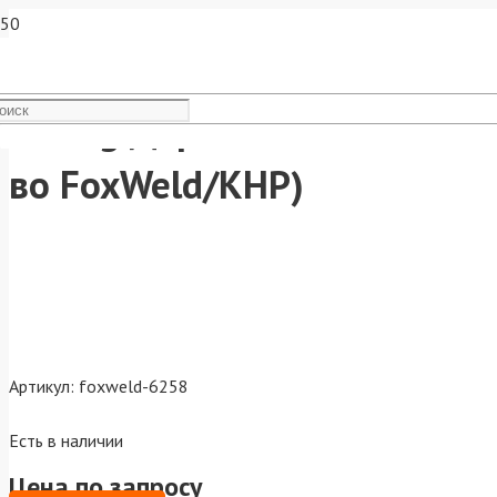
Varteg Держатель након. M
во FoxWeld/КНР)
Артикул:
foxweld-6258
Есть в наличии
Цена по запросу