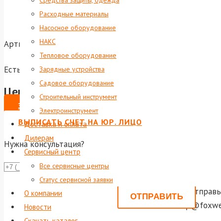
Средства защиты, одежда
Расходные материалы
Насосное оборудование
НАКС
Артикул:
foxweld-6787
Тепловое оборудование
Есть в наличии
Зарядные устройства
Садовое оборудование
Цена по запросу
Строительный инструмент
ЗАКАЗАТЬ
Электроинструмент
ВЫПИСАТЬ СЧЕТ НА ЮР. ЛИЦО
Доставка и оплата
Дилерам
Нужна консультация?
Сервисный центр
Все сервисные центры
Даю со
Статус сервисной заявки
Или отправь
О компании
shop@foxwel
Новости
Скачать каталог