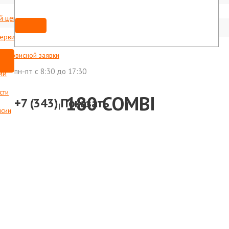
й центр
Мы ВКонтакте
shop@foxweld-ural.ru
сервисные центры
с сервисной заявки
пн-пт c 8:30 до 17:30
ии
сти
NO MIG 180 COMBI
+7 (343)
Показать
нсии