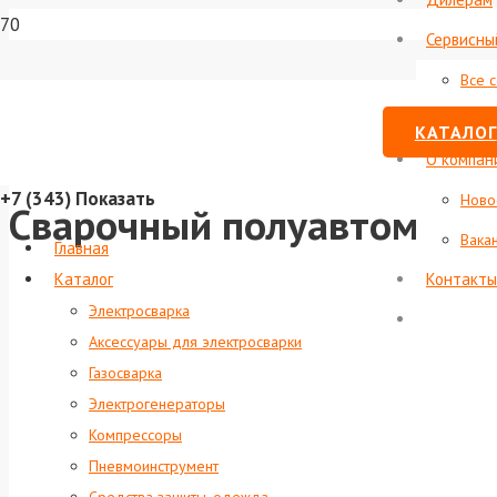
Сервисны
Все 
Стату
КАТАЛОГ
О компан
+7 (343)
Показать
Ново
Сварочный полуавтомат U
Вака
Главная
Каталог
Контакты
Электросварка
Аксессуары для электросварки
Газосварка
Электрогенераторы
Компрессоры
Пневмоинструмент