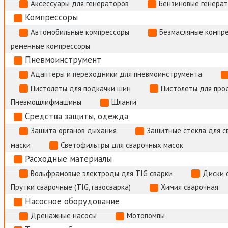
Аксессуары для генераторов
Бензиновые генера
Компрессоры
Автомобильные компрессоры
Безмасляные компр
ременные компрессоры
Пневмоинструмент
Адаптеры и переходники для пневмоинструмента
Пистолеты для подкачки шин
Пистолеты для про
Пневмошлифмашины
Шланги
Средства защиты, одежда
Защита органов дыхания
Защитные стекла для с
маски
Светофильтры для сварочных масок
Расходные материалы
Вольфрамовые электроды для TIG сварки
Диски 
Прутки сварочные (TIG, газосварка)
Химия сварочная
Насосное оборудование
Дренажные насосы
Мотопомпы