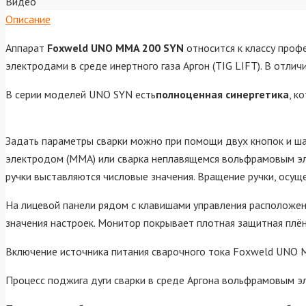
Видео
Описание
Аппарат
Foxweld UNO MMA 200 SYN
относится к классу про
электродами в среде инертного газа Аргон (TIG LIFT). В отли
В серии моделей UNO SYN есть
полноценная синергетика
, к
Задать параметры сварки можно при помощи двух кнопок и ша
электродом (MMA) или сварка неплавящемся вольфрамовым эле
ручки выставляются числовые значения. Вращение ручки, осущ
На лицевой панели рядом с клавишами управления расположен
значения настроек. Монитор покрывает плотная защитная плён
Включение источника питания сварочного тока Foxweld UNO 
Процесс поджига дуги сварки в среде Аргона вольфрамовым эл