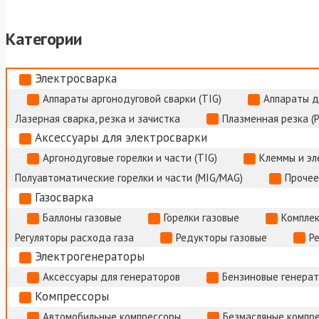
Категории
Электросварка
Аппараты аргонодуговой сварки (TIG)
Аппараты д
Лазерная сварка, резка и зачистка
Плазменная резка (
Аксессуары для электросварки
Аргонодуговые горелки и части (TIG)
Клеммы и э
Полуавтоматические горелки и части (MIG/MAG)
Прочее
Газосварка
Баллоны газовые
Горелки газовые
Комплек
Регуляторы расхода газа
Редукторы газовые
Р
Электрогенераторы
Аксессуары для генераторов
Бензиновые генера
Компрессоры
Автомобильные компрессоры
Безмасляные компр