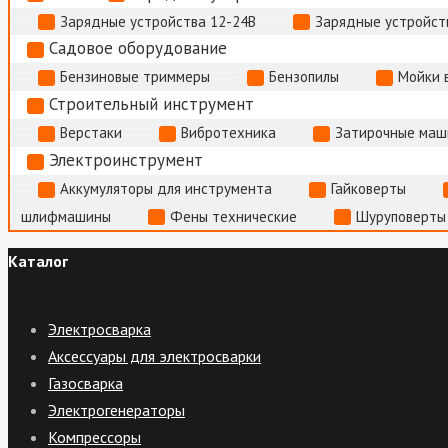
Зарядные устройства 12-24В
Зарядные устройств
Садовое оборудование
Бензиновые триммеры
Бензопилы
Мойки 
Строительный инструмент
Верстаки
Вибротехника
Затирочные маш
Электроинструмент
Аккумуляторы для инструмента
Гайковерты
шлифмашины
Фены технические
Шуруповерты
Каталог
Электросварка
Аксессуары для электросварки
Газосварка
Электрогенераторы
Компрессоры