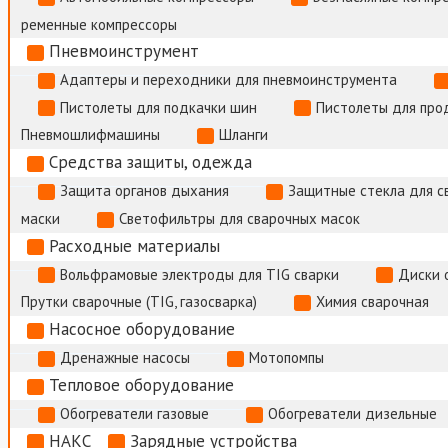
ременные компрессоры
Пневмоинструмент
Адаптеры и переходники для пневмоинструмента
Пистолеты для подкачки шин
Пистолеты для про
Пневмошлифмашины
Шланги
Средства защиты, одежда
Защита органов дыхания
Защитные стекла для с
маски
Светофильтры для сварочных масок
Расходные материалы
Вольфрамовые электроды для TIG сварки
Диски 
Прутки сварочные (TIG, газосварка)
Химия сварочная
Насосное оборудование
Дренажные насосы
Мотопомпы
Тепловое оборудование
Обогреватели газовые
Обогреватели дизельные
НАКС
Зарядные устройства