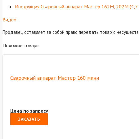
Инструкция Сварочный аппарат Мастер 162М, 202М
(4,7
Видео
Продавец оставляет за собой право передать товар с несущест
Похожие товары
Cварочный аппарат Мастер 160 мини
Цена по запросу
ЗАКАЗАТЬ