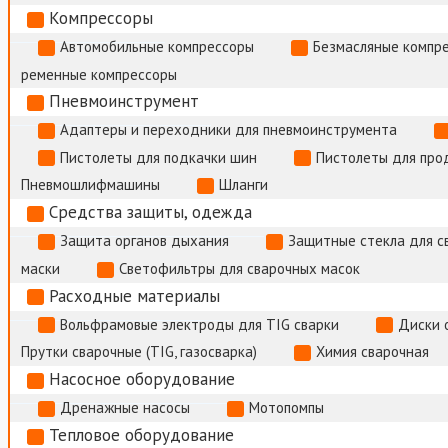
Компрессоры
Автомобильные компрессоры
Безмасляные компр
ременные компрессоры
Пневмоинструмент
Адаптеры и переходники для пневмоинструмента
Пистолеты для подкачки шин
Пистолеты для про
Пневмошлифмашины
Шланги
Средства защиты, одежда
Защита органов дыхания
Защитные стекла для с
маски
Светофильтры для сварочных масок
Расходные материалы
Вольфрамовые электроды для TIG сварки
Диски 
Прутки сварочные (TIG, газосварка)
Химия сварочная
Насосное оборудование
Дренажные насосы
Мотопомпы
Тепловое оборудование