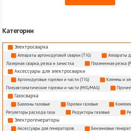
Категории
Электросварка
Аппараты аргонодуговой сварки (TIG)
Аппараты д
Лазерная сварка, резка и зачистка
Плазменная резка (
Аксессуары для электросварки
Аргонодуговые горелки и части (TIG)
Клеммы и э
Полуавтоматические горелки и части (MIG/MAG)
Прочее
Газосварка
Баллоны газовые
Горелки газовые
Комплек
Регуляторы расхода газа
Редукторы газовые
Р
Электрогенераторы
Аксессуары для генераторов
Бензиновые генера