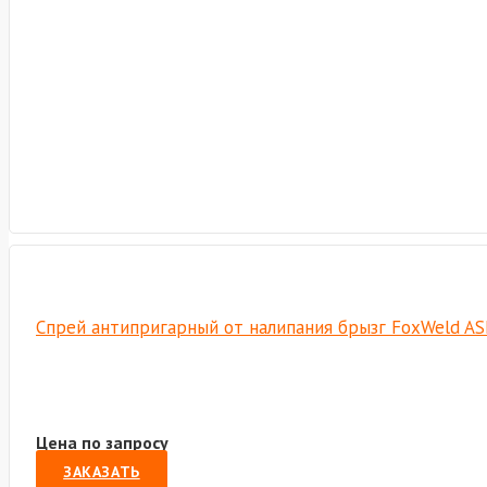
Спрей антипригарный от налипания брызг FoxWeld AS
Цена по запросу
ЗАКАЗАТЬ