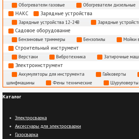
Обогреватели газовые
Обогреватели дизельные
НАКС
Зарядные устройства
Зарядные устройства 12-24В
Зарядные устройств
Садовое оборудование
Бензиновые триммеры
Бензопилы
Мойки 
Строительный инструмент
Верстаки
Вибротехника
Затирочные маш
Электроинструмент
Аккумуляторы для инструмента
Гайковерты
шлифмашины
Фены технические
Шуруповерты
Каталог
Электросварка
Аксессуары для электросварки
Газосварка