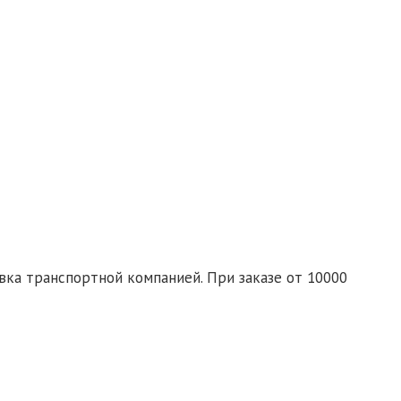
сие на обработку персональных данных
те заявку со списком необходимых товаров на почту:
d-ural.ru
ка транспортной компанией. При заказе от 10000
спортной компании бесплатно.