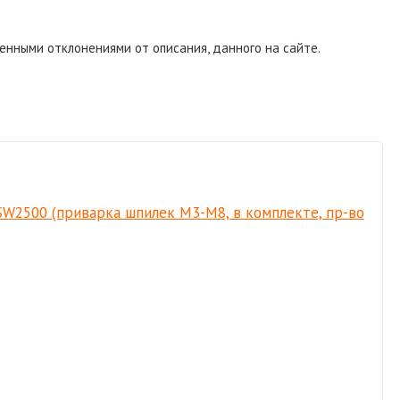
енными отклонениями от описания, данного на сайте.
W2500 (приварка шпилек M3-M8, в комплекте, пр-во