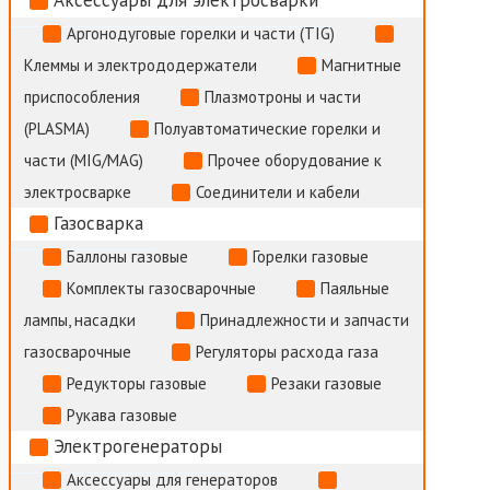
Аргонодуговые горелки и части (TIG)
Клеммы и электрододержатели
Магнитные
приспособления
Плазмотроны и части
(PLASMA)
Полуавтоматические горелки и
части (MIG/MAG)
Прочее оборудование к
электросварке
Соединители и кабели
Газосварка
Баллоны газовые
Горелки газовые
Комплекты газосварочные
Паяльные
лампы, насадки
Принадлежности и запчасти
газосварочные
Регуляторы расхода газа
Редукторы газовые
Резаки газовые
Рукава газовые
Электрогенераторы
Аксессуары для генераторов