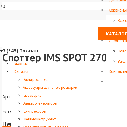
Сервисны
Все 
Стату
КАТАЛОГ
О компан
+7 (343)
Показать
Ново
Споттер IMS SPOT 2702
Вака
Главная
Каталог
Контакты
Электросварка
Аксессуары для электросварки
Газосварка
Артикул:
foxweld-6786
Электрогенераторы
Есть в наличии
Компрессоры
Пневмоинструмент
Цена по запросу