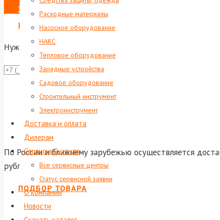
Средства защиты, одежда
ЗАКАЗАТЬ
Расходные материалы
ВЫПИСАТЬ СЧЕТ НА ЮР. ЛИЦО
Насосное оборудование
НАКС
Нужна консультация?
Тепловое оборудование
Зарядные устройства
Даю согла
Садовое оборудование
Или отправь
Строительный инструмент
shop@foxwel
Электроинструмент
Доставка и оплата
Дилерам
Сервисный центр
По России и ближнему зарубежью осуществляется достав
рублей доставка по Екатеринбургу и до терминала тран
Все сервисные центры
Статус сервисной заявки
ПОДБОР ТОВАРА
О компании
Новости
Скачать каталог