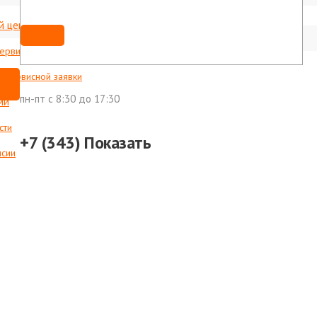
й центр
Мы ВКонтакте
shop@foxweld-ural.ru
сервисные центры
с сервисной заявки
пн-пт c 8:30 до 17:30
ии
сти
+7 (343)
Показать
нсии