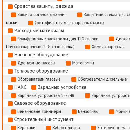
Средства защиты, одежда
Защита органов дыхания
Защитные стекла для с
маски
Светофильтры для сварочных масок
Расходные материалы
Вольфрамовые электроды для TIG сварки
Диски 
Прутки сварочные (TIG, газосварка)
Химия сварочная
Насосное оборудование
Дренажные насосы
Мотопомпы
Тепловое оборудование
Обогреватели газовые
Обогреватели дизельные
НАКС
Зарядные устройства
Зарядные устройства 12-24В
Зарядные устройств
Садовое оборудование
Бензиновые триммеры
Бензопилы
Мойки 
Строительный инструмент
Верстаки
Вибротехника
Затирочные маш