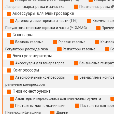
Лазерная сварка, резка и зачистка
Плазменная резка (
Аксессуары для электросварки
Аргонодуговые горелки и части (TIG)
Клеммы и э
Полуавтоматические горелки и части (MIG/MAG)
Прочее
Газосварка
Баллоны газовые
Горелки газовые
Комплек
Регуляторы расхода газа
Редукторы газовые
Р
Электрогенераторы
Аксессуары для генераторов
Бензиновые генера
Компрессоры
Автомобильные компрессоры
Безмасляные компр
ременные компрессоры
Пневмоинструмент
Адаптеры и переходники для пневмоинструмента
Пистолеты для подкачки шин
Пистолеты для про
Пневмошлифмашины
Шланги