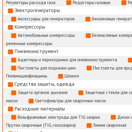
Регуляторы расхода газа
Редукторы газовые
Р
Электрогенераторы
Аксессуары для генераторов
Бензиновые генера
Компрессоры
Автомобильные компрессоры
Безмасляные компр
ременные компрессоры
Пневмоинструмент
Адаптеры и переходники для пневмоинструмента
Пистолеты для подкачки шин
Пистолеты для про
Пневмошлифмашины
Шланги
Средства защиты, одежда
Защита органов дыхания
Защитные стекла для с
маски
Светофильтры для сварочных масок
Расходные материалы
Вольфрамовые электроды для TIG сварки
Диски 
Прутки сварочные (TIG, газосварка)
Химия сварочная