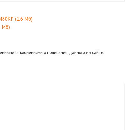
 450КР
(1,6 Мб)
3 Мб)
енными отклонениями от описания, данного на сайте.