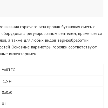
мешивания горючего газа пропан-бутановая смесь с
а оборудована регулировочным вентилем, применяется
ллов, а также для любых видов термообработки
остей. Основные параметры горелки соответствуют
шные инжекторные».
VARTEG
1,5 м
0х0х0
0.1