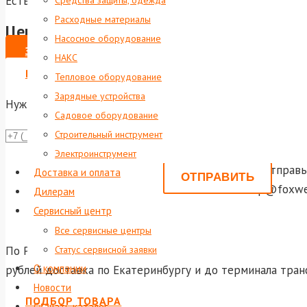
Есть в наличии
Средства защиты, одежда
Расходные материалы
Цена по запросу
Насосное оборудование
ЗАКАЗАТЬ
НАКС
ВЫПИСАТЬ СЧЕТ НА ЮР. ЛИЦО
Тепловое оборудование
Зарядные устройства
Нужна консультация?
Садовое оборудование
Строительный инструмент
Даю со
Электроинструмент
Или отправь
Доставка и оплата
shop@foxwel
Дилерам
Сервисный центр
Все сервисные центры
По России и ближнему зарубежью осуществляется достав
Статус сервисной заявки
О компании
рублей доставка по Екатеринбургу и до терминала тран
Новости
ПОДБОР ТОВАРА
Скачать каталог