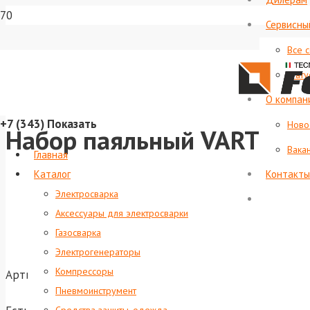
Сервисны
Все 
Стату
О компан
+7 (343)
Показать
Ново
Набор паяльный VARTEG 
Вака
Главная
Каталог
Контакты
Электросварка
Аксессуары для электросварки
Газосварка
Электрогенераторы
Компрессоры
Артикул:
foxweld-6588
Пневмоинструмент