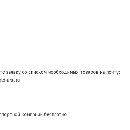
гласие на обработку персональных данных
те заявку со списком необходимых товаров на почту:
d-ural.ru
ка транспортной компанией. При заказе от 10000
спортной компании бесплатно.