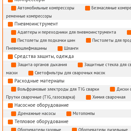
Автомобильные компрессоры
Безмасляные компр
ременные компрессоры
Пневмоинструмент
Адаптеры и переходники для пневмоинструмента
Пистолеты для подкачки шин
Пистолеты для про
Пневмошлифмашины
Шланги
Средства защиты, одежда
Защита органов дыхания
Защитные стекла для с
маски
Светофильтры для сварочных масок
Расходные материалы
Вольфрамовые электроды для TIG сварки
Диски 
Прутки сварочные (TIG, газосварка)
Химия сварочная
Насосное оборудование
Дренажные насосы
Мотопомпы
Тепловое оборудование
Обогреватели газовые
Обогреватели дизельные