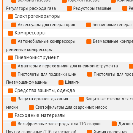
Регуляторы расхода газа
Редукторы газовые
Р
Электрогенераторы
Аксессуары для генераторов
Бензиновые генера
Компрессоры
Автомобильные компрессоры
Безмасляные компр
ременные компрессоры
Пневмоинструмент
Адаптеры и переходники для пневмоинструмента
Пистолеты для подкачки шин
Пистолеты для про
Пневмошлифмашины
Шланги
Средства защиты, одежда
Защита органов дыхания
Защитные стекла для с
маски
Светофильтры для сварочных масок
Расходные материалы
Вольфрамовые электроды для TIG сварки
Диски 
Прутки сварочные (TIG, газосварка)
Химия сварочная