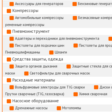
Аксессуары для генераторов
Бензиновые генера
Компрессоры
Автомобильные компрессоры
Безмасляные компр
ременные компрессоры
Пневмоинструмент
Адаптеры и переходники для пневмоинструмента
Пистолеты для подкачки шин
Пистолеты для про
Пневмошлифмашины
Шланги
Средства защиты, одежда
Защита органов дыхания
Защитные стекла для с
маски
Светофильтры для сварочных масок
Расходные материалы
Вольфрамовые электроды для TIG сварки
Диски 
Прутки сварочные (TIG, газосварка)
Химия сварочная
Насосное оборудование
Дренажные насосы
Мотопомпы