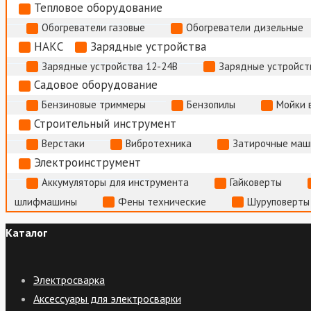
Тепловое оборудование
Обогреватели газовые
Обогреватели дизельные
НАКС
Зарядные устройства
Зарядные устройства 12-24В
Зарядные устройств
Садовое оборудование
Бензиновые триммеры
Бензопилы
Мойки 
Строительный инструмент
Верстаки
Вибротехника
Затирочные маш
Электроинструмент
Аккумуляторы для инструмента
Гайковерты
шлифмашины
Фены технические
Шуруповерты
Каталог
Электросварка
Аксессуары для электросварки