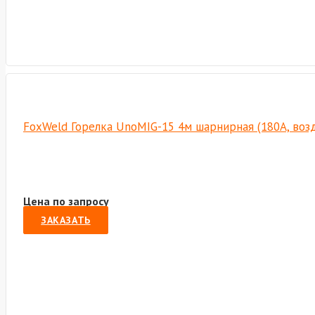
FoxWeld Горелка UnoMIG-15 4м шарнирная (180A, возд
Цена по запросу
ЗАКАЗАТЬ