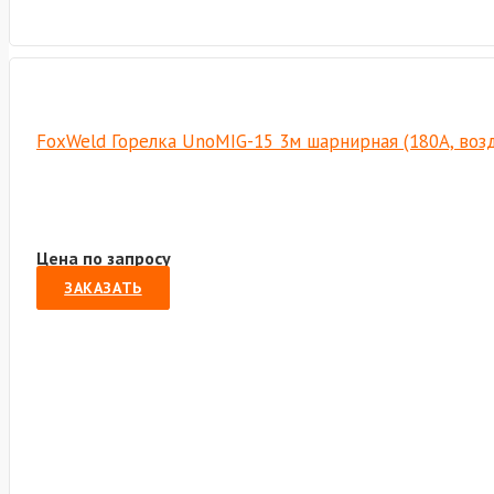
FoxWeld Горелка UnoMIG-15 3м шарнирная (180A, возд
Цена по запросу
ЗАКАЗАТЬ