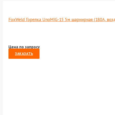
FoxWeld Горелка UnoMIG-15 5м шарнирная (180A, возд
Цена по запросу
ЗАКАЗАТЬ