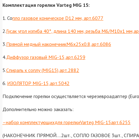
Комплектация горелки Varteg MIG 15:
1. Со
пло газовое коническое D12 мм, арт.6077
2.
Гусак угол изгиба 40°, длина 140 мм, резьба М6/М10х1 мм,а
3.
Прямой медный наконечникМ6х25х0.8,арт.6086
4.
Диффузор газовый MIG-15,арт.6259
5.
Спираль к соплу (MIG15),арт.2882
6.
ИЗОЛЯТОР MIG-15,арт.5042
Подключение горелки осуществляется черезевроадаптер (Euro)
Дополнительно можно заказать:
–
набор комплектующих
для горелкиVarteg MIG-15
арт.6255
(НАКОНЕЧНИК ПРЯМОЙ….2шт., СОПЛО ГАЗОВОЕ 3шт., СПИР