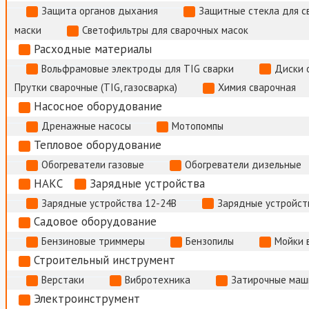
Защита органов дыхания
Защитные стекла для с
маски
Светофильтры для сварочных масок
Расходные материалы
Вольфрамовые электроды для TIG сварки
Диски 
Прутки сварочные (TIG, газосварка)
Химия сварочная
Насосное оборудование
Дренажные насосы
Мотопомпы
Тепловое оборудование
Обогреватели газовые
Обогреватели дизельные
НАКС
Зарядные устройства
Зарядные устройства 12-24В
Зарядные устройств
Садовое оборудование
Бензиновые триммеры
Бензопилы
Мойки 
Строительный инструмент
Верстаки
Вибротехника
Затирочные маш
Электроинструмент