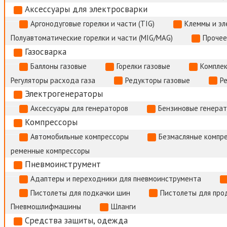
Аксессуары для электросварки
Аргонодуговые горелки и части (TIG)
Клеммы и э
Полуавтоматические горелки и части (MIG/MAG)
Прочее
Газосварка
Баллоны газовые
Горелки газовые
Комплек
Регуляторы расхода газа
Редукторы газовые
Р
Электрогенераторы
Аксессуары для генераторов
Бензиновые генера
Компрессоры
Автомобильные компрессоры
Безмасляные компр
ременные компрессоры
Пневмоинструмент
Адаптеры и переходники для пневмоинструмента
Пистолеты для подкачки шин
Пистолеты для про
Пневмошлифмашины
Шланги
Средства защиты, одежда