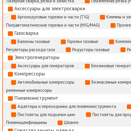
Лазерная сварка, резка и зачистка
Плазменная резка (
Аксессуары для электросварки
Аргонодуговые горелки и части (TIG)
Клеммы и э
Полуавтоматические горелки и части (MIG/MAG)
Прочее
Газосварка
Баллоны газовые
Горелки газовые
Комплек
Регуляторы расхода газа
Редукторы газовые
Р
Электрогенераторы
Аксессуары для генераторов
Бензиновые генера
Компрессоры
Автомобильные компрессоры
Безмасляные компр
ременные компрессоры
Пневмоинструмент
Адаптеры и переходники для пневмоинструмента
Пистолеты для подкачки шин
Пистолеты для про
Пневмошлифмашины
Шланги
Средства защиты, одежда