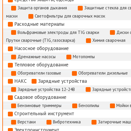
Защита органов дыхания
Защитные стекла для с
маски
Светофильтры для сварочных масок
Расходные материалы
Вольфрамовые электроды для TIG сварки
Диски 
Прутки сварочные (TIG, газосварка)
Химия сварочная
Насосное оборудование
Дренажные насосы
Мотопомпы
Тепловое оборудование
Обогреватели газовые
Обогреватели дизельные
НАКС
Зарядные устройства
Зарядные устройства 12-24В
Зарядные устройств
Садовое оборудование
Бензиновые триммеры
Бензопилы
Мойки 
Строительный инструмент
Верстаки
Вибротехника
Затирочные маш
Электроинструмент