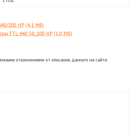
40/100 HP
(4,1 Мб)
оры FTL 440 50_100 HP
(1,0 Мб)
енными отклонениями от описания, данного на сайте.