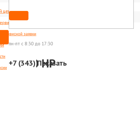
й центр
Мы ВКонтакте
shop@foxweld-ural.ru
сервисные центры
с сервисной заявки
пн-пт c 8:30 до 17:30
ии
сти
 440/50 HP
+7 (343)
Показать
нсии