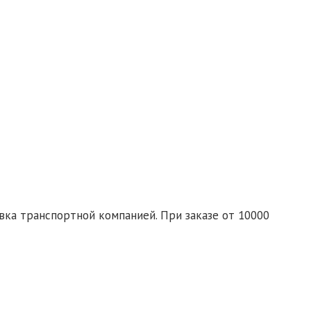
гласие на обработку персональных данных
те заявку со списком необходимых товаров на почту:
d-ural.ru
ка транспортной компанией. При заказе от 10000
спортной компании бесплатно.