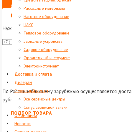
Средства защиты, одежда
ЗАКАЗАТЬ
Расходные материалы
ВЫПИСАТЬ СЧЕТ НА ЮР. ЛИЦО
Насосное оборудование
НАКС
Нужна консультация?
Тепловое оборудование
Зарядные устройства
Даю со
Садовое оборудование
Или отправь
Строительный инструмент
shop@foxwel
Электроинструмент
Доставка и оплата
Дилерам
Сервисный центр
По России и ближнему зарубежью осуществляется достав
рублей доставка по Екатеринбургу и до терминала тран
Все сервисные центры
Статус сервисной заявки
ПОДБОР ТОВАРА
О компании
Новости
Скачать каталог