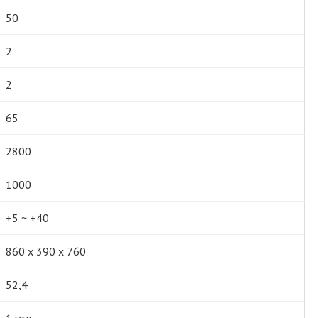
50
2
2
65
2800
1000
+5 ~ +40
860 х 390 х 760
52,4
1 год