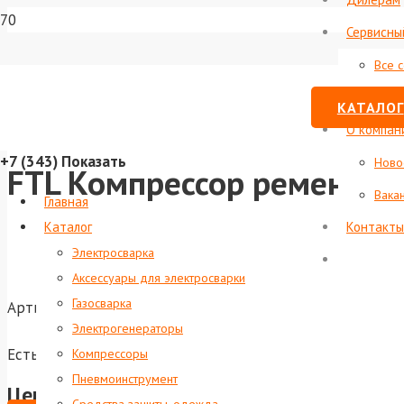
Сервисны
Все 
Стату
КАТАЛОГ
О компан
+7 (343)
Показать
Ново
FTL Компрессор ременной
Вака
Главная
Каталог
Контакты
Электросварка
Аксессуары для электросварки
Газосварка
Артикул:
foxweld-9007
Электрогенераторы
Есть в наличии
Компрессоры
Пневмоинструмент
Цена по запросу