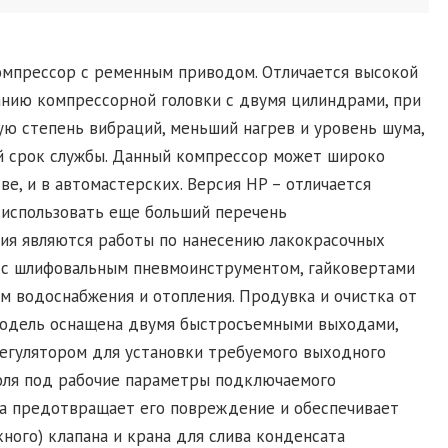
омпрессор с ременным приводом. Отличается высокой
анию компрессорной головки с двумя цилиндрами, при
ую степень вибраций, меньший нагрев и уровень шума,
й срок службы. Данный компрессор может широко
ве, и в автомастерских. Версия HP – отличается
 использовать еще больший перечень
ия являются работы по нанесению лакокрасочных
а с шлифовальным пневмоинструментом, гайковертами
тем водоснабжения и отопления. Продувка и очистка от
 Модель оснащена двумя быстросъемными выходами,
регулятором для установки требуемого выходного
оля под рабочие параметры подключаемого
а предотвращает его повреждение и обеспечивает
ного) клапана и крана для слива конденсата