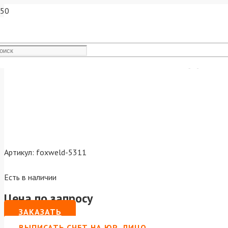
FoxWeld Сопло MIG-40 д.18
Артикул:
foxweld-5311
Есть в наличии
Цена по запросу
ЗАКАЗАТЬ
ВЫПИСАТЬ СЧЕТ НА ЮР. ЛИЦО