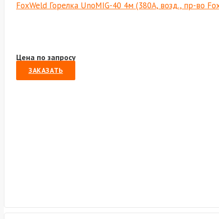
FoxWeld Горелка UnoMIG-40 4м (380А, возд., пр-во F
Цена по запросу
ЗАКАЗАТЬ