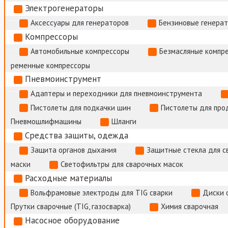
Электрогенераторы
Аксессуары для генераторов
Бензиновые генера
Компрессоры
Автомобильные компрессоры
Безмасляные компр
ременные компрессоры
Пневмоинструмент
Адаптеры и переходники для пневмоинструмента
Пистолеты для подкачки шин
Пистолеты для про
Пневмошлифмашины
Шланги
Средства защиты, одежда
Защита органов дыхания
Защитные стекла для с
маски
Светофильтры для сварочных масок
Расходные материалы
Вольфрамовые электроды для TIG сварки
Диски 
Прутки сварочные (TIG, газосварка)
Химия сварочная
Насосное оборудование