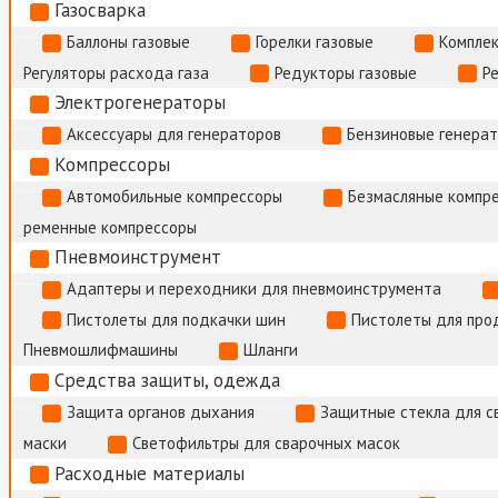
Газосварка
Баллоны газовые
Горелки газовые
Комплек
Регуляторы расхода газа
Редукторы газовые
Р
Электрогенераторы
Аксессуары для генераторов
Бензиновые генера
Компрессоры
Автомобильные компрессоры
Безмасляные компр
ременные компрессоры
Пневмоинструмент
Адаптеры и переходники для пневмоинструмента
Пистолеты для подкачки шин
Пистолеты для про
Пневмошлифмашины
Шланги
Средства защиты, одежда
Защита органов дыхания
Защитные стекла для с
маски
Светофильтры для сварочных масок
Расходные материалы