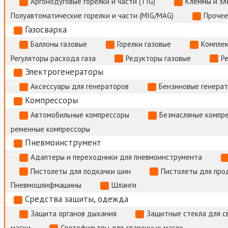
Аргонодуговые горелки и части (TIG)
Клеммы и э
Полуавтоматические горелки и части (MIG/MAG)
Прочее
Газосварка
Баллоны газовые
Горелки газовые
Комплек
Регуляторы расхода газа
Редукторы газовые
Р
Электрогенераторы
Аксессуары для генераторов
Бензиновые генера
Компрессоры
Автомобильные компрессоры
Безмасляные компр
ременные компрессоры
Пневмоинструмент
Адаптеры и переходники для пневмоинструмента
Пистолеты для подкачки шин
Пистолеты для про
Пневмошлифмашины
Шланги
Средства защиты, одежда
Защита органов дыхания
Защитные стекла для с
маски
Светофильтры для сварочных масок