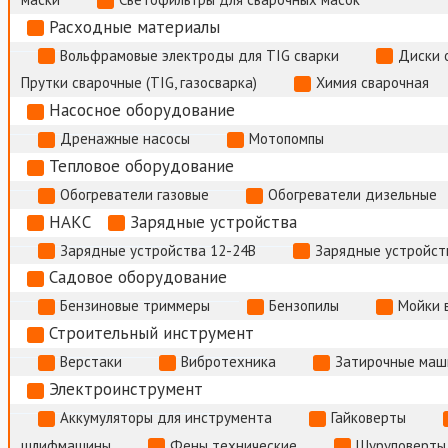
Расходные материалы
Вольфрамовые электроды для TIG сварки
Диски 
Прутки сварочные (TIG, газосварка)
Химия сварочная
Насосное оборудование
Дренажные насосы
Мотопомпы
Тепловое оборудование
Обогреватели газовые
Обогреватели дизельные
НАКС
Зарядные устройства
Зарядные устройства 12-24В
Зарядные устройств
Садовое оборудование
Бензиновые триммеры
Бензопилы
Мойки 
Строительный инструмент
Верстаки
Вибротехника
Затирочные маш
Электроинструмент
Аккумуляторы для инструмента
Гайковерты
шлифмашины
Фены технические
Шуруповерты