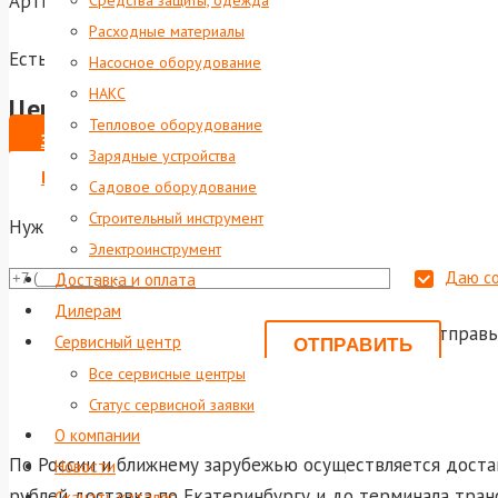
Артикул:
foxweld-2752
Средства защиты, одежда
Расходные материалы
Есть в наличии
Насосное оборудование
НАКС
Цена по запросу
Тепловое оборудование
ЗАКАЗАТЬ
Зарядные устройства
ВЫПИСАТЬ СЧЕТ НА ЮР. ЛИЦО
Садовое оборудование
Строительный инструмент
Нужна консультация?
Электроинструмент
Даю со
Доставка и оплата
Дилерам
Или отправь
Сервисный центр
shop@foxwel
Все сервисные центры
Статус сервисной заявки
О компании
По России и ближнему зарубежью осуществляется достав
Новости
рублей доставка по Екатеринбургу и до терминала тран
Скачать каталог