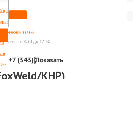
й центр
Мы ВКонтакте
shop@foxweld-ural.ru
сервисные центры
с сервисной заявки
пн-пт c 8:30 до 17:30
ии
сти
,5мм №8
+7 (343)
Показать
нсии
FoxWeld/КНР)