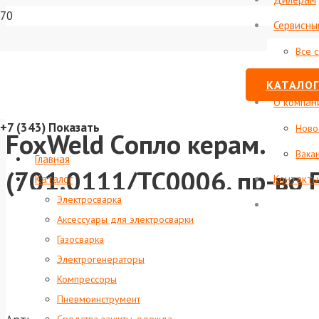
Сервисны
Все 
Стату
КАТАЛОГ
О компан
+7 (343)
Показать
Ново
FoxWeld Cопло керам. 12
Вака
Главная
(701.0111/TC0006, пр-во 
Каталог
Контакты
Электросварка
Аксессуары для электросварки
Газосварка
Электрогенераторы
Компрессоры
Пневмоинструмент