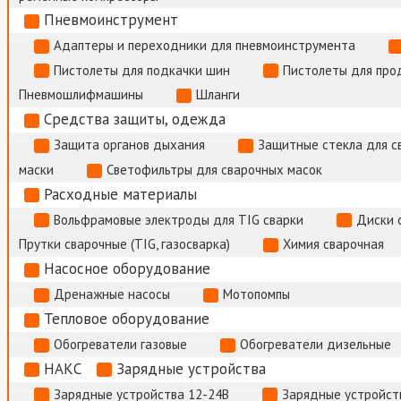
Пневмоинструмент
Адаптеры и переходники для пневмоинструмента
Пистолеты для подкачки шин
Пистолеты для про
Пневмошлифмашины
Шланги
Средства защиты, одежда
Защита органов дыхания
Защитные стекла для с
маски
Светофильтры для сварочных масок
Расходные материалы
Вольфрамовые электроды для TIG сварки
Диски 
Прутки сварочные (TIG, газосварка)
Химия сварочная
Насосное оборудование
Дренажные насосы
Мотопомпы
Тепловое оборудование
Обогреватели газовые
Обогреватели дизельные
НАКС
Зарядные устройства
Зарядные устройства 12-24В
Зарядные устройств