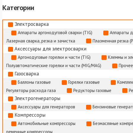
Категории
Электросварка
Аппараты аргонодуговой сварки (TIG)
Аппараты д
Лазерная сварка, резка и зачистка
Плазменная резка (
Аксессуары для электросварки
Аргонодуговые горелки и части (TIG)
Клеммы и э
Полуавтоматические горелки и части (MIG/MAG)
Прочее
Газосварка
Баллоны газовые
Горелки газовые
Комплек
Регуляторы расхода газа
Редукторы газовые
Р
Электрогенераторы
Аксессуары для генераторов
Бензиновые генера
Компрессоры
Автомобильные компрессоры
Безмасляные компр
ременные компрессоры