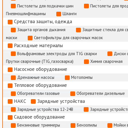
Пистолеты для подкачки шин
Пистолеты для про
Пневмошлифмашины
Шланги
Средства защиты, одежда
Защита органов дыхания
Защитные стекла для с
маски
Светофильтры для сварочных масок
Расходные материалы
Вольфрамовые электроды для TIG сварки
Диски 
Прутки сварочные (TIG, газосварка)
Химия сварочная
Насосное оборудование
Дренажные насосы
Мотопомпы
Тепловое оборудование
Обогреватели газовые
Обогреватели дизельные
НАКС
Зарядные устройства
Зарядные устройства 12-24В
Зарядные устройств
Садовое оборудование
Бензиновые триммеры
Бензопилы
Мойки 