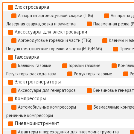
Электросварка
Аппараты аргонодуговой сварки (TIG)
Аппараты д
Лазерная сварка, резка и зачистка
Плазменная резка (
Аксессуары для электросварки
Аргонодуговые горелки и части (TIG)
Клеммы и э
Полуавтоматические горелки и части (MIG/MAG)
Прочее
Газосварка
Баллоны газовые
Горелки газовые
Комплек
Регуляторы расхода газа
Редукторы газовые
Р
Электрогенераторы
Аксессуары для генераторов
Бензиновые генера
Компрессоры
Автомобильные компрессоры
Безмасляные компр
ременные компрессоры
Пневмоинструмент
Адаптеры и переходники для пневмоинструмента