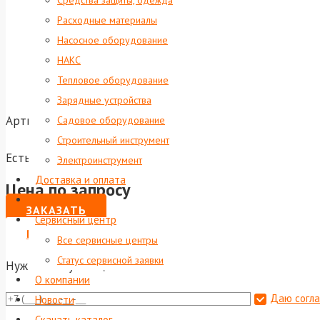
Средства защиты, одежда
Расходные материалы
Насосное оборудование
НАКС
Тепловое оборудование
Зарядные устройства
Артикул:
foxweld-8886
Садовое оборудование
Строительный инструмент
Есть в наличии
Электроинструмент
Доставка и оплата
Цена по запросу
Дилерам
ЗАКАЗАТЬ
Сервисный центр
ВЫПИСАТЬ СЧЕТ НА ЮР. ЛИЦО
Все сервисные центры
Статус сервисной заявки
Нужна консультация?
О компании
Даю согла
Новости
Скачать каталог