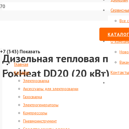
Сервисны
Все 
Стату
КАТАЛОГ
О компан
+7 (343)
Показать
Ново
Дизельная тепловая пушк
Вака
Главная
FoxHeat DD20 (20 кВт)
Каталог
Контакты
Электросварка
Аксессуары для электросварки
Газосварка
Электрогенераторы
Компрессоры
Пневмоинструмент