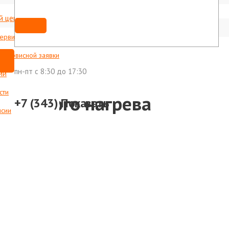
й центр
Мы ВКонтакте
shop@foxweld-ural.ru
сервисные центры
с сервисной заявки
пн-пт c 8:30 до 17:30
ии
сти
а прямого нагрева
+7 (343)
Показать
нсии