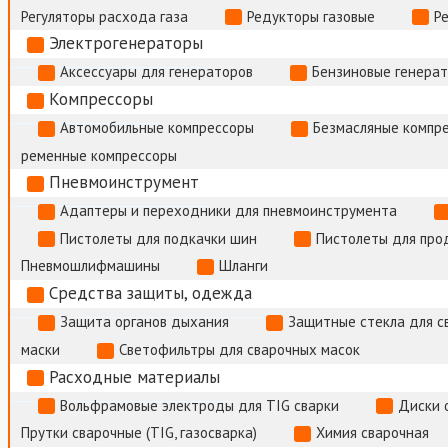
Регуляторы расхода газа
Редукторы газовые
Р
Электрогенераторы
Аксессуары для генераторов
Бензиновые генера
Компрессоры
Автомобильные компрессоры
Безмасляные компр
ременные компрессоры
Пневмоинструмент
Адаптеры и переходники для пневмоинструмента
Пистолеты для подкачки шин
Пистолеты для про
Пневмошлифмашины
Шланги
Средства защиты, одежда
Защита органов дыхания
Защитные стекла для с
маски
Светофильтры для сварочных масок
Расходные материалы
Вольфрамовые электроды для TIG сварки
Диски 
Прутки сварочные (TIG, газосварка)
Химия сварочная