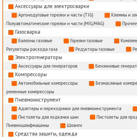
Аксессуары для электросварки
Аргонодуговые горелки и части (TIG)
Клеммы и э
Полуавтоматические горелки и части (MIG/MAG)
Прочее
Газосварка
Баллоны газовые
Горелки газовые
Комплек
Регуляторы расхода газа
Редукторы газовые
Р
Электрогенераторы
Аксессуары для генераторов
Бензиновые генера
Компрессоры
Автомобильные компрессоры
Безмасляные компр
ременные компрессоры
Пневмоинструмент
Адаптеры и переходники для пневмоинструмента
Пистолеты для подкачки шин
Пистолеты для про
Пневмошлифмашины
Шланги
Средства защиты, одежда