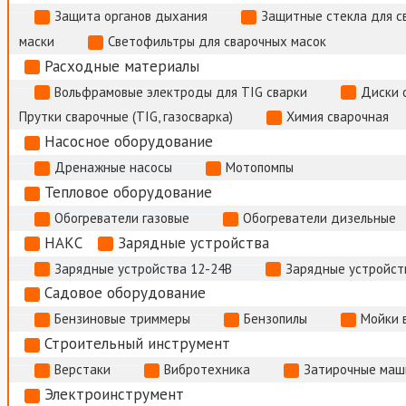
Защита органов дыхания
Защитные стекла для с
маски
Светофильтры для сварочных масок
Расходные материалы
Вольфрамовые электроды для TIG сварки
Диски 
Прутки сварочные (TIG, газосварка)
Химия сварочная
Насосное оборудование
Дренажные насосы
Мотопомпы
Тепловое оборудование
Обогреватели газовые
Обогреватели дизельные
НАКС
Зарядные устройства
Зарядные устройства 12-24В
Зарядные устройств
Садовое оборудование
Бензиновые триммеры
Бензопилы
Мойки 
Строительный инструмент
Верстаки
Вибротехника
Затирочные маш
Электроинструмент