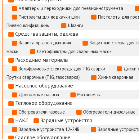
Адаптеры и переходники для пневмоинструмента
Пистолеты для подкачки шин
Пистолеты для про
Пневмошлифмашины
Шланги
Средства защиты, одежда
Защита органов дыхания
Защитные стекла для с
маски
Светофильтры для сварочных масок
Расходные материалы
Вольфрамовые электроды для TIG сварки
Диски 
Прутки сварочные (TIG, газосварка)
Химия сварочная
Насосное оборудование
Дренажные насосы
Мотопомпы
Тепловое оборудование
Обогреватели газовые
Обогреватели дизельные
НАКС
Зарядные устройства
Зарядные устройства 12-24В
Зарядные устройств
Садовое оборудование