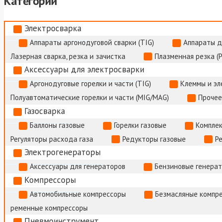
Категории
Электросварка
Аппараты аргонодуговой сварки (TIG)
Аппараты д
Лазерная сварка, резка и зачистка
Плазменная резка (
Аксессуары для электросварки
Аргонодуговые горелки и части (TIG)
Клеммы и э
Полуавтоматические горелки и части (MIG/MAG)
Прочее
Газосварка
Баллоны газовые
Горелки газовые
Комплек
Регуляторы расхода газа
Редукторы газовые
Р
Электрогенераторы
Аксессуары для генераторов
Бензиновые генера
Компрессоры
Автомобильные компрессоры
Безмасляные компр
ременные компрессоры
Пневмоинструмент