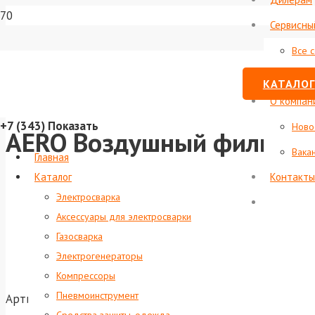
Сервисны
Все 
Стату
КАТАЛОГ
О компан
+7 (343)
Показать
Ново
AERO Воздушный фильтр G
Вака
Главная
Каталог
Контакты
Электросварка
Аксессуары для электросварки
Газосварка
Электрогенераторы
Компрессоры
Пневмоинструмент
Артикул:
foxweld-5761