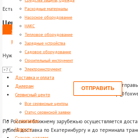
Средства защиты, одежда
Есть в наличии
Расходные материалы
Насосное оборудование
Цена по запросу
НАКС
ЗАКАЗАТЬ
Тепловое оборудование
ВЫПИСАТЬ СЧЕТ НА ЮР. ЛИЦО
Зарядные устройства
Садовое оборудование
Нужна консультация?
Строительный инструмент
Электроинструмент
Даю со
Доставка и оплата
Или отправь
Дилерам
shop@foxwel
Сервисный центр
Все сервисные центры
Статус сервисной заявки
О компании
По России и ближнему зарубежью осуществляется достав
Новости
рублей доставка по Екатеринбургу и до терминала тран
Скачать каталог