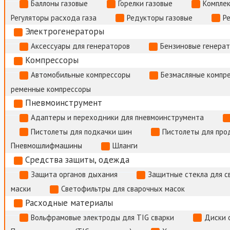
Баллоны газовые
Горелки газовые
Комплек
Регуляторы расхода газа
Редукторы газовые
Р
Электрогенераторы
Аксессуары для генераторов
Бензиновые генера
Компрессоры
Автомобильные компрессоры
Безмасляные компр
ременные компрессоры
Пневмоинструмент
Адаптеры и переходники для пневмоинструмента
Пистолеты для подкачки шин
Пистолеты для про
Пневмошлифмашины
Шланги
Средства защиты, одежда
Защита органов дыхания
Защитные стекла для с
маски
Светофильтры для сварочных масок
Расходные материалы
Вольфрамовые электроды для TIG сварки
Диски 