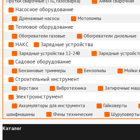
Прутки сварочные (TIG, газосварка)
Химия сварочная
Насосное оборудование
Дренажные насосы
Мотопомпы
Тепловое оборудование
Обогреватели газовые
Обогреватели дизельные
НАКС
Зарядные устройства
Зарядные устройства 12-24В
Зарядные устройств
Садовое оборудование
Бензиновые триммеры
Бензопилы
Мойки 
Строительный инструмент
Верстаки
Вибротехника
Затирочные маш
Электроинструмент
Аккумуляторы для инструмента
Гайковерты
шлифмашины
Фены технические
Шуруповерты
Каталог