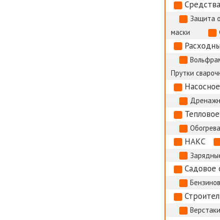
Средства
Защита 
маски
Расходны
Вольфрам
Прутки сварочн
Насосное
Дренажн
Тепловое
Обогрева
НАКС
Зарядные
Садовое 
Бензино
Строител
Верстак