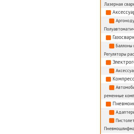
Лазерная сварк
Аксессуа
Аргоноду
Полуавтоматич
Газосвар
Баллоны 
Регуляторы ра
Электро
Аксессуа
Компрес
Автомоб
ременные ком
Пневмои
Адаптер
Пистолет
Пневмошлифм