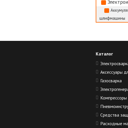
Электро
Аккумуля
шлифмашины
Каталог
Электросварк
Аксессуары д
Газосварка
Электрогенер
Компрессоры
Пневмоинстр
Средства за
Расходные м