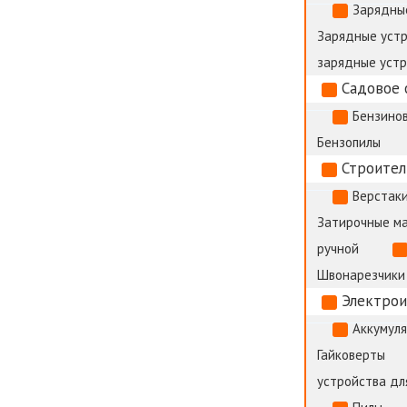
Зарядны
Зарядные устр
зарядные уст
Садовое 
Бензино
Бензопилы
Строител
Верстак
Затирочные м
ручной
Швонарезчики
Электро
Аккумул
Гайковерты
устройства дл