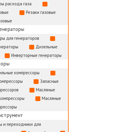
ры расхода газа
овые
Резаки газовые
азовые
генераторы
ры для генераторов
енераторы
Дизельные
Инверторные генераторы
соры
ильные компрессоры
компрессоры
Запасные
прессоров
Масляные
компрессоры
Масляные
прессоры
нструмент
ы и переходники для