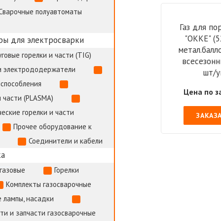
Сварочные полуавтоматы
Газ для пор
"ОККE" (5
ры для электросварки
метал.балло
говые горелки и части (TIG)
всесезонн
и электрододержатели
шт/у
испособления
Цена по з
 части (PLASMA)
еские горелки и части
ЗАКАЗ
Прочее оборудование к
Соединители и кабели
ка
газовые
Горелки
Комплекты газосварочные
 лампы, насадки
и и запчасти газосварочные