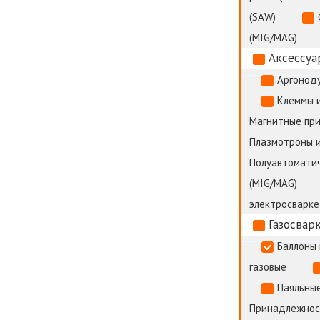
(SAW)
(MIG/MAG)
Аксессуа
Аргоноду
Клеммы 
Магнитные пр
Плазмотроны и
Полуавтоматич
(MIG/MAG)
электросварке
Газосвар
Баллоны 
газовые
Паяльные
Принадлежност