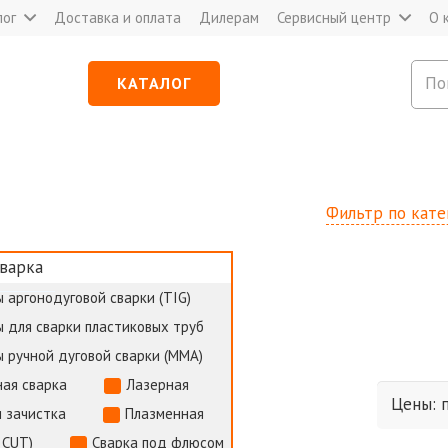
лог
Доставка и оплата
Дилерам
Сервисный центр
О 
КАТАЛОГ
Фильтр по кат
варка
 аргонодуговой сварки (TIG)
 для сварки пластиковых труб
 ручной дуговой сварки (MMA)
ая сварка
Лазерная
и зачистка
Плазменная
 CUT)
Сварка под флюсом