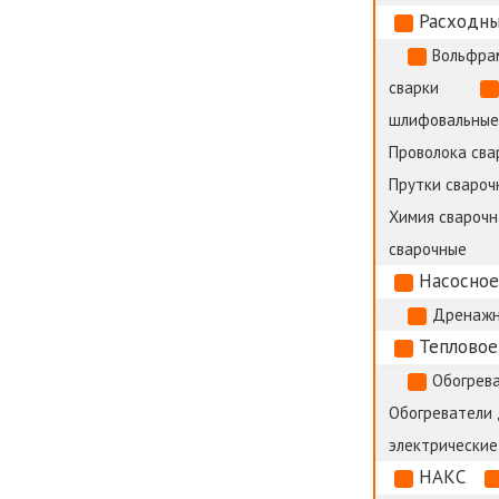
Расходны
Вольфра
сварки
шлифовальные
Проволока сва
Прутки сварочн
Химия сварочн
сварочные
Насосное
Дренажн
Тепловое
Обогрева
Обогреватели
электрические
НАКС