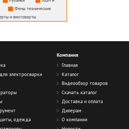
Рубанки
УШМ и
Фены технические
ерты и винтоверты
Компания
рка
Главная
для электросварки
Каталог
Видеообзор товаров
ераторы
Скачать каталог
ы
Доставка и оплата
румент
Дилерам
ащиты, одежда
О компании
материалы
Новости