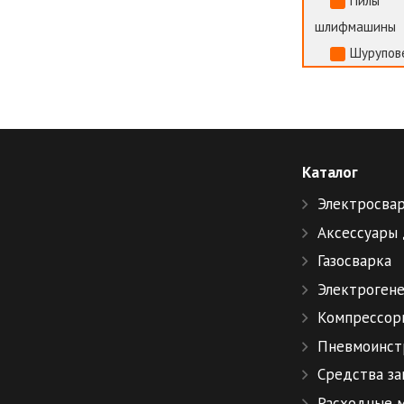
Пилы
шлифмашины
Шурупов
Каталог
Электросва
Аксессуары 
Газосварка
Электроген
Компрессор
Пневмоинст
Средства з
Расходные 