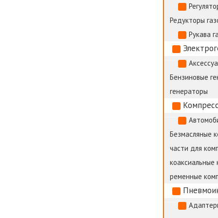
Регулято
Редукторы газ
Рукава г
Электро
Аксессуа
Бензиновые г
генераторы
Компрес
Автомоб
Безмасляные 
части для ком
коаксиальные 
ременные ком
Пневмои
Адаптер