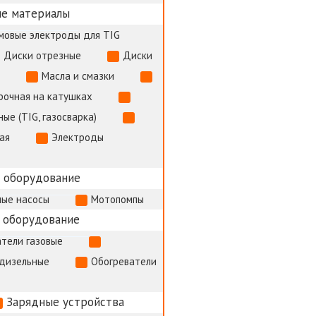
е материалы
мовые электроды для TIG
Диски отрезные
Диски
Масла и смазки
рочная на катушках
ые (TIG, газосварка)
ая
Электроды
 оборудование
ые насосы
Мотопомпы
 оборудование
тели газовые
 дизельные
Обогреватели
Зарядные устройства