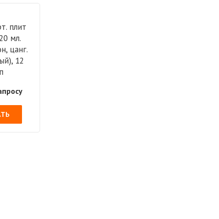
т. плит
20 мл.
н, цанг.
ый), 12
п
апросу
АТЬ