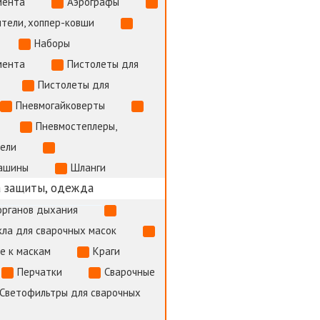
мента
Аэрографы
тели, хоппер-ковши
Наборы
мента
Пистолеты для
Пистолеты для
Пневмогайковерты
Пневмостеплеры,
тели
ашины
Шланги
 защиты, одежда
органов дыхания
ла для сварочных масок
е к маскам
Краги
Перчатки
Сварочные
Светофильтры для сварочных