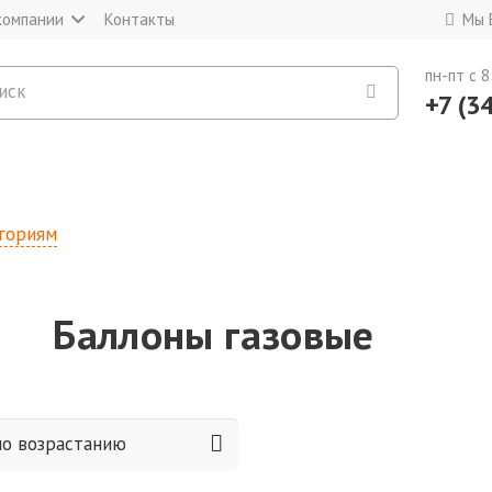
компании
Контакты
Мы 
пн-пт c 8
+7 (3
егориям
Баллоны газовые