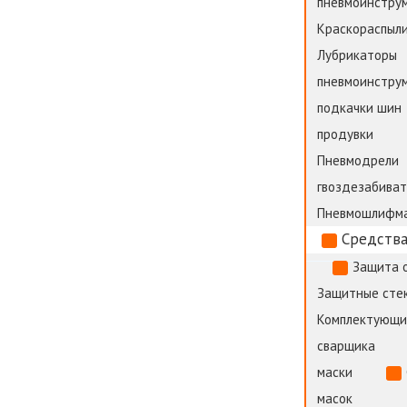
пневмоинстру
Краскораспыли
Лубрикаторы
пневмоинстру
подкачки шин
продувки
Пневмодрели
гвоздезабива
Пневмошлифм
Средства
Защита 
Защитные стек
Комплектующи
сварщика
маски
масок