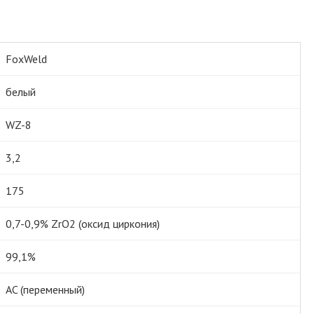
FoxWeld
белый
WZ-8
3,2
175
0,7-0,9% ZrO2 (оксид циркония)
99,1%
AC (переменный)