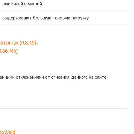
алюминий и магний
выдерживают большую токовую нагрузку
ектроды
(0,8 Мб)
0,86 Мб)
енными отклонениями от описания, данного на сайте.
oxWeld