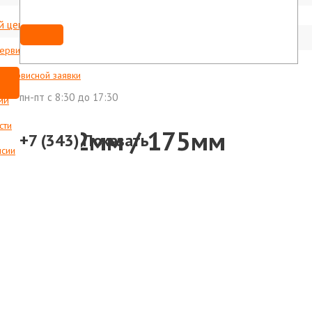
й центр
Мы ВКонтакте
shop@foxweld-ural.ru
сервисные центры
с сервисной заявки
пн-пт c 8:30 до 17:30
ии
сти
Z-8 3,2мм / 175мм
+7 (343)
Показать
нсии