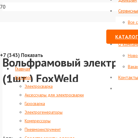
Сервисны
Все 
Стату
КАТАЛОГ
О компан
+7 (343)
Показать
Ново
Вольфрамовый электрод W
Вака
Главная
(1шт.) FoxWeld
Каталог
Контакты
Электросварка
Аксессуары для электросварки
Газосварка
Электрогенераторы
Компрессоры
Пневмоинструмент