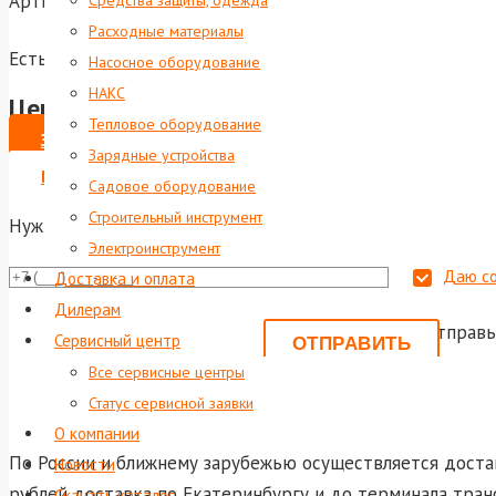
Артикул:
foxweld-1778
Средства защиты, одежда
Расходные материалы
Есть в наличии
Насосное оборудование
НАКС
Цена по запросу
Тепловое оборудование
ЗАКАЗАТЬ
Зарядные устройства
ВЫПИСАТЬ СЧЕТ НА ЮР. ЛИЦО
Садовое оборудование
Строительный инструмент
Нужна консультация?
Электроинструмент
Даю со
Доставка и оплата
Дилерам
Или отправь
Сервисный центр
shop@foxwel
Все сервисные центры
Статус сервисной заявки
О компании
По России и ближнему зарубежью осуществляется достав
Новости
рублей доставка по Екатеринбургу и до терминала тран
Скачать каталог