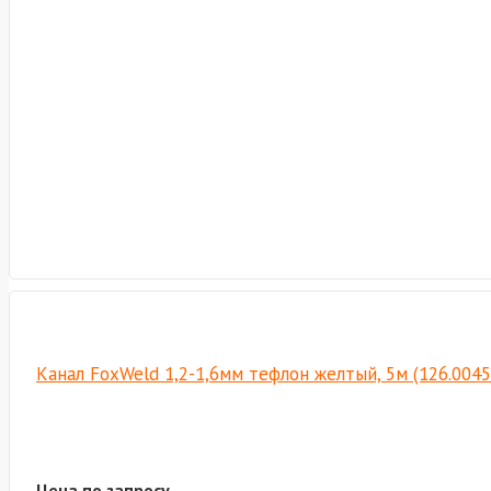
Канал FoxWeld 1,2-1,6мм тефлон желтый, 5м (126.004
Цена по запросу