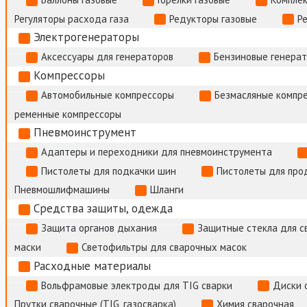
Регуляторы расхода газа
Редукторы газовые
Р
Электрогенераторы
Аксессуары для генераторов
Бензиновые генера
Компрессоры
Автомобильные компрессоры
Безмасляные компр
ременные компрессоры
Пневмоинструмент
Адаптеры и переходники для пневмоинструмента
Пистолеты для подкачки шин
Пистолеты для про
Пневмошлифмашины
Шланги
Средства защиты, одежда
Защита органов дыхания
Защитные стекла для с
маски
Светофильтры для сварочных масок
Расходные материалы
Вольфрамовые электроды для TIG сварки
Диски 
Прутки сварочные (TIG, газосварка)
Химия сварочная