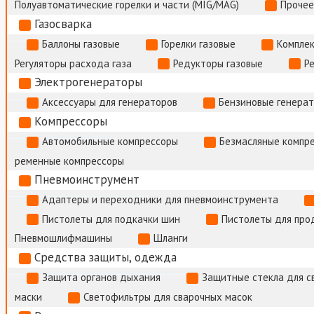
Полуавтоматические горелки и части (MIG/MAG)
Прочее
Газосварка
Баллоны газовые
Горелки газовые
Комплек
Регуляторы расхода газа
Редукторы газовые
Р
Электрогенераторы
Аксессуары для генераторов
Бензиновые генера
Компрессоры
Автомобильные компрессоры
Безмасляные компр
ременные компрессоры
Пневмоинструмент
Адаптеры и переходники для пневмоинструмента
Пистолеты для подкачки шин
Пистолеты для про
Пневмошлифмашины
Шланги
Средства защиты, одежда
Защита органов дыхания
Защитные стекла для с
маски
Светофильтры для сварочных масок