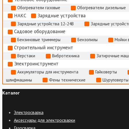
Обогреватели газовые
Обогреватели дизельные
НАКС
Зарядные устройства
Зарядные устройства 12-24В
Зарядные устройств
Садовое оборудование
Бензиновые триммеры
Бензопилы
Мойки 
Строительный инструмент
Верстаки
Вибротехника
Затирочные маш
Электроинструмент
Аккумуляторы для инструмента
Гайковерты
шлифмашины
Фены технические
Шуруповерты
Каталог
Электросварка
Аксессуары для электросварки
Газосварка