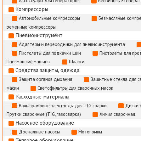
Аксессуары для генераторов
Бензиновые генера
Компрессоры
Автомобильные компрессоры
Безмасляные компр
ременные компрессоры
Пневмоинструмент
Адаптеры и переходники для пневмоинструмента
Пистолеты для подкачки шин
Пистолеты для про
Пневмошлифмашины
Шланги
Средства защиты, одежда
Защита органов дыхания
Защитные стекла для с
маски
Светофильтры для сварочных масок
Расходные материалы
Вольфрамовые электроды для TIG сварки
Диски 
Прутки сварочные (TIG, газосварка)
Химия сварочная
Насосное оборудование
Дренажные насосы
Мотопомпы
Тепловое оборудование