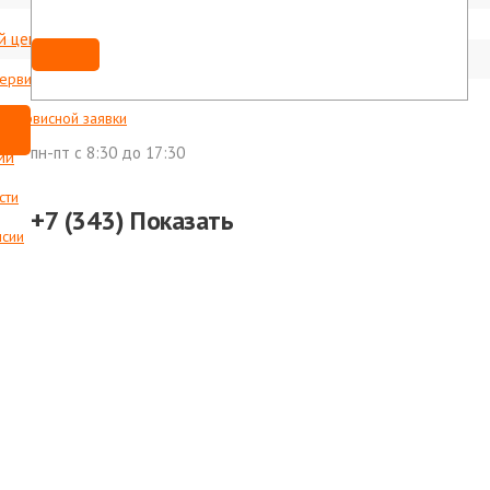
й центр
Мы ВКонтакте
shop@foxweld-ural.ru
сервисные центры
с сервисной заявки
пн-пт c 8:30 до 17:30
ии
сти
+7 (343)
Показать
нсии