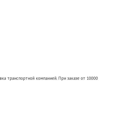
гласие на обработку персональных данных
те заявку со списком необходимых товаров на почту:
d-ural.ru
ка транспортной компанией. При заказе от 10000
спортной компании бесплатно.