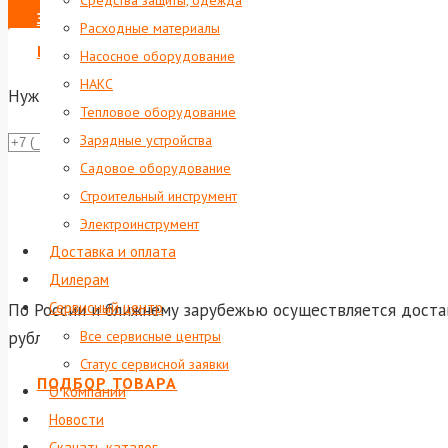
Средства защиты, одежда
ЗАКАЗАТЬ
Расходные материалы
ВЫПИСАТЬ СЧЕТ НА ЮР. ЛИЦО
Насосное оборудование
НАКС
Нужна консультация?
Тепловое оборудование
Зарядные устройства
Даю со
Садовое оборудование
Или отправь
Строительный инструмент
shop@foxwel
Электроинструмент
Доставка и оплата
Дилерам
Сервисный центр
По России и ближнему зарубежью осуществляется достав
рублей доставка по Екатеринбургу и до терминала тран
Все сервисные центры
Статус сервисной заявки
ПОДБОР ТОВАРА
О компании
Новости
Скачать каталог