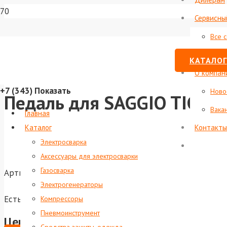
Сервисны
Все 
Стату
КАТАЛОГ
О компан
+7 (343)
Показать
Ново
Педаль для SAGGIO TIG
Вака
Главная
Каталог
Контакты
Электросварка
Аксессуары для электросварки
Газосварка
Артикул:
foxweld-6112
Электрогенераторы
Есть в наличии
Компрессоры
Пневмоинструмент
Цена по запросу