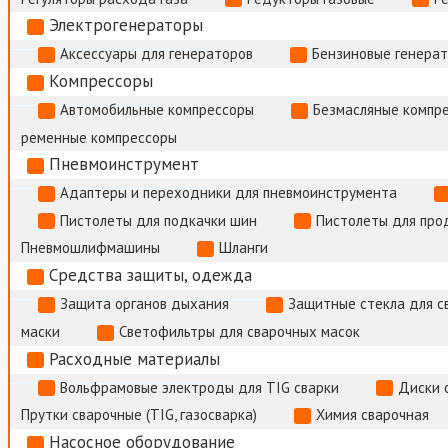
Электрогенераторы
Аксессуары для генераторов
Бензиновые генера
Компрессоры
Автомобильные компрессоры
Безмасляные компр
ременные компрессоры
Пневмоинструмент
Адаптеры и переходники для пневмоинструмента
Пистолеты для подкачки шин
Пистолеты для про
Пневмошлифмашины
Шланги
Средства защиты, одежда
Защита органов дыхания
Защитные стекла для с
маски
Светофильтры для сварочных масок
Расходные материалы
Вольфрамовые электроды для TIG сварки
Диски 
Прутки сварочные (TIG, газосварка)
Химия сварочная
Насосное оборудование