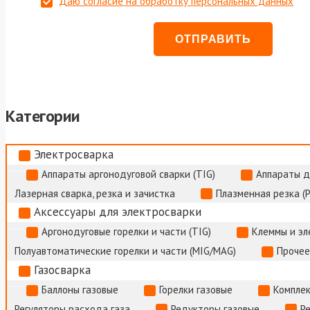
Даю согласие на обработку персональных данных
Категории
Электросварка
Аппараты аргонодуговой сварки (TIG)
Аппараты д
Лазерная сварка, резка и зачистка
Плазменная резка (
Аксессуары для электросварки
Аргонодуговые горелки и части (TIG)
Клеммы и э
Полуавтоматические горелки и части (MIG/MAG)
Прочее
Газосварка
Баллоны газовые
Горелки газовые
Комплек
Регуляторы расхода газа
Редукторы газовые
Р