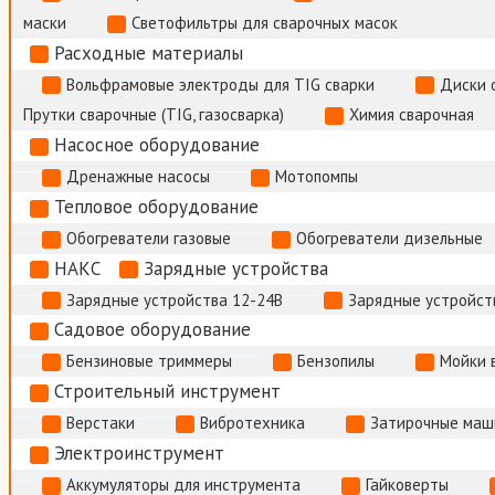
маски
Светофильтры для сварочных масок
Расходные материалы
Вольфрамовые электроды для TIG сварки
Диски 
Прутки сварочные (TIG, газосварка)
Химия сварочная
Насосное оборудование
Дренажные насосы
Мотопомпы
Тепловое оборудование
Обогреватели газовые
Обогреватели дизельные
НАКС
Зарядные устройства
Зарядные устройства 12-24В
Зарядные устройств
Садовое оборудование
Бензиновые триммеры
Бензопилы
Мойки 
Строительный инструмент
Верстаки
Вибротехника
Затирочные маш
Электроинструмент
Аккумуляторы для инструмента
Гайковерты