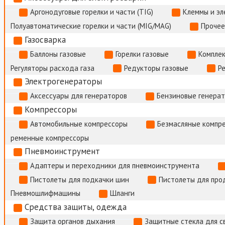
Аргонодуговые горелки и части (TIG)
Клеммы и э
Полуавтоматические горелки и части (MIG/MAG)
Прочее
Газосварка
Баллоны газовые
Горелки газовые
Комплек
Регуляторы расхода газа
Редукторы газовые
Р
Электрогенераторы
Аксессуары для генераторов
Бензиновые генера
Компрессоры
Автомобильные компрессоры
Безмасляные компр
ременные компрессоры
Пневмоинструмент
Адаптеры и переходники для пневмоинструмента
Пистолеты для подкачки шин
Пистолеты для про
Пневмошлифмашины
Шланги
Средства защиты, одежда
Защита органов дыхания
Защитные стекла для с