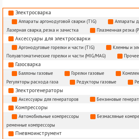
Электросварка
Аппараты аргонодуговой сварки (TIG)
Аппараты д
Лазерная сварка, резка и зачистка
Плазменная резка (
Аксессуары для электросварки
Аргонодуговые горелки и части (TIG)
Клеммы и э
Полуавтоматические горелки и части (MIG/MAG)
Прочее
Газосварка
Баллоны газовые
Горелки газовые
Комплек
Регуляторы расхода газа
Редукторы газовые
Р
Электрогенераторы
Аксессуары для генераторов
Бензиновые генера
Компрессоры
Автомобильные компрессоры
Безмасляные компр
ременные компрессоры
Пневмоинструмент