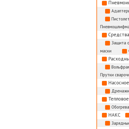
Пневмои
Адаптер
Пистолет
Пневмошлифм
Средства
Защита 
маски
Расходны
Вольфрам
Прутки сварочн
Насосное
Дренажн
Тепловое
Обогрева
НАКС
Зарядные