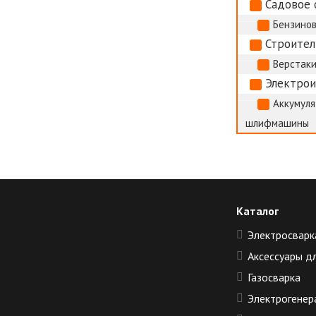
Садовое 
Бензино
Строител
Верстак
Электро
Аккумуля
шлифмашины
Каталог
Электросварк
Аксессуары д
Газосварка
Электрогенер