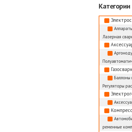
Категории
Электрос
Аппараты
Лазерная сварк
Аксессуа
Аргоноду
Полуавтоматич
Газосвар
Баллоны 
Регуляторы ра
Электро
Аксессуа
Компрес
Автомоб
ременные ком