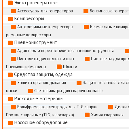
Электрогенераторы
Аксессуары для генераторов
Бензиновые генера
Компрессоры
Автомобильные компрессоры
Безмасляные компр
ременные компрессоры
Пневмоинструмент
Адаптеры и переходники для пневмоинструмента
Пистолеты для подкачки шин
Пистолеты для про
Пневмошлифмашины
Шланги
Средства защиты, одежда
Защита органов дыхания
Защитные стекла для с
маски
Светофильтры для сварочных масок
Расходные материалы
Вольфрамовые электроды для TIG сварки
Диски 
Прутки сварочные (TIG, газосварка)
Химия сварочная
Насосное оборудование