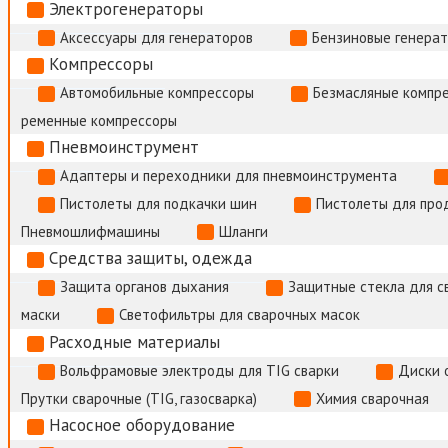
Электрогенераторы
Аксессуары для генераторов
Бензиновые генера
Компрессоры
Автомобильные компрессоры
Безмасляные компр
ременные компрессоры
Пневмоинструмент
Адаптеры и переходники для пневмоинструмента
Пистолеты для подкачки шин
Пистолеты для про
Пневмошлифмашины
Шланги
Средства защиты, одежда
Защита органов дыхания
Защитные стекла для с
маски
Светофильтры для сварочных масок
Расходные материалы
Вольфрамовые электроды для TIG сварки
Диски 
Прутки сварочные (TIG, газосварка)
Химия сварочная
Насосное оборудование