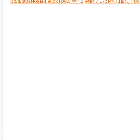
Вольфрамовый электрод WP 2,4мм / 175мм (1шт.) Fo