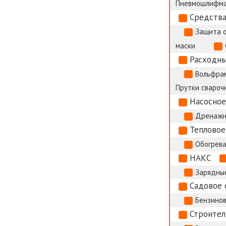
Пневмошлифм
Средства
Защита 
маски
Расходны
Вольфрам
Прутки сварочн
Насосное
Дренажн
Тепловое
Обогрева
НАКС
Зарядные
Садовое 
Бензино
Строител