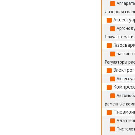
Аппараты
Лазерная сварк
Аксессуа
Аргоноду
Полуавтоматич
Газосвар
Баллоны 
Регуляторы ра
Электро
Аксессуа
Компрес
Автомоб
ременные ком
Пневмои
Адаптер
Пистолет