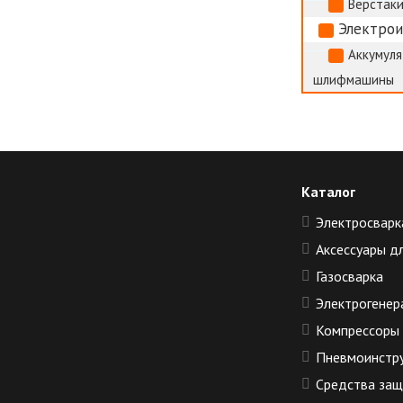
Верстак
Электро
Аккумуля
шлифмашины
Каталог
Электросварк
Аксессуары д
Газосварка
Электрогенер
Компрессоры
Пневмоинстр
Средства за