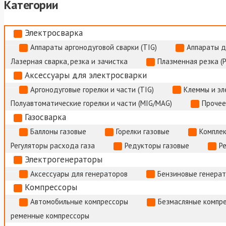
Категории
Электросварка
Аппараты аргонодуговой сварки (TIG)
Аппараты д
Лазерная сварка, резка и зачистка
Плазменная резка (
Аксессуары для электросварки
Аргонодуговые горелки и части (TIG)
Клеммы и э
Полуавтоматические горелки и части (MIG/MAG)
Прочее
Газосварка
Баллоны газовые
Горелки газовые
Комплек
Регуляторы расхода газа
Редукторы газовые
Р
Электрогенераторы
Аксессуары для генераторов
Бензиновые генера
Компрессоры
Автомобильные компрессоры
Безмасляные компр
ременные компрессоры