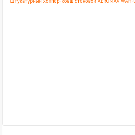
Штукатурный хоппер-ковш стеновой AEROMAX WAH-