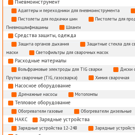
Пневмоинструмент
Адаптеры и переходники для пневмоинструмента
Пистолеты для подкачки шин
Пистолеты для про
Пневмошлифмашины
Шланги
Средства защиты, одежда
Защита органов дыхания
Защитные стекла для с
маски
Светофильтры для сварочных масок
Расходные материалы
Вольфрамовые электроды для TIG сварки
Диски 
Прутки сварочные (TIG, газосварка)
Химия сварочная
Насосное оборудование
Дренажные насосы
Мотопомпы
Тепловое оборудование
Обогреватели газовые
Обогреватели дизельные
НАКС
Зарядные устройства
Зарядные устройства 12-24В
Зарядные устройств