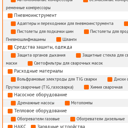
ременные компрессоры
Пневмоинструмент
Адаптеры и переходники для пневмоинструмента
Пистолеты для подкачки шин
Пистолеты для про
Пневмошлифмашины
Шланги
Средства защиты, одежда
Защита органов дыхания
Защитные стекла для с
маски
Светофильтры для сварочных масок
Расходные материалы
Вольфрамовые электроды для TIG сварки
Диски 
Прутки сварочные (TIG, газосварка)
Химия сварочная
Насосное оборудование
Дренажные насосы
Мотопомпы
Тепловое оборудование
Обогреватели газовые
Обогреватели дизельные
НАКС
Зарядные устройства