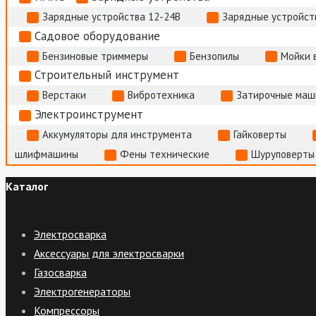
Зарядные устройства 12-24В
Зарядные устройств
Садовое оборудование
Бензиновые триммеры
Бензопилы
Мойки 
Строительный инструмент
Верстаки
Вибротехника
Затирочные маш
Электроинструмент
Аккумуляторы для инструмента
Гайковерты
шлифмашины
Фены технические
Шуруповерты
Каталог
Электросварка
Аксессуары для электросварки
Газосварка
Электрогенераторы
Компрессоры