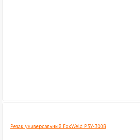
Резак универсальный FoxWeld Р3У-300В