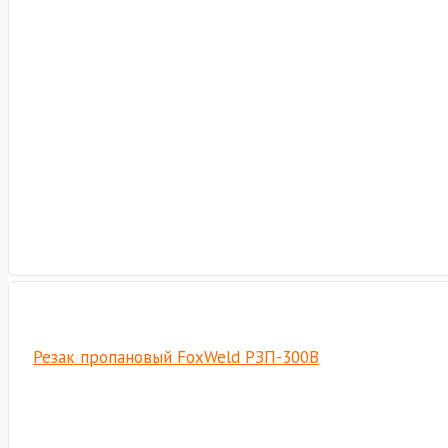
Резак пропановый FoxWeld РЗП-300В