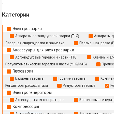
Категории
Электросварка
Аппараты аргонодуговой сварки (TIG)
Аппараты д
Лазерная сварка, резка и зачистка
Плазменная резка (
Аксессуары для электросварки
Аргонодуговые горелки и части (TIG)
Клеммы и э
Полуавтоматические горелки и части (MIG/MAG)
Прочее
Газосварка
Баллоны газовые
Горелки газовые
Комплек
Регуляторы расхода газа
Редукторы газовые
Р
Электрогенераторы
Аксессуары для генераторов
Бензиновые генера
Компрессоры
Автомобильные компрессоры
Безмасляные компр