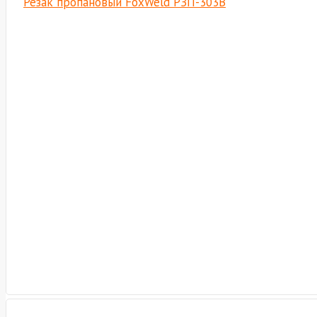
Резак пропановый FoxWeld РЗП-303В