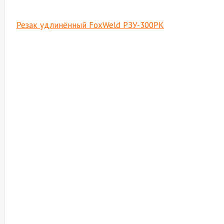
Резак удлинённый FoxWeld РЗУ-300РК