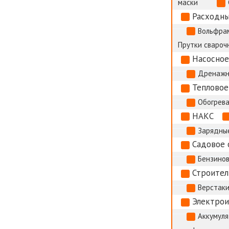
маски
Расходны
Вольфрам
Прутки сварочн
Насосное
Дренажн
Тепловое
Обогрева
НАКС
Зарядные
Садовое 
Бензино
Строител
Верстак
Электро
Аккумуля