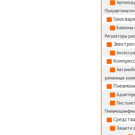
Аргоноду
Полуавтоматич
Газосвар
Баллоны 
Регуляторы ра
Электро
Аксессуа
Компрес
Автомоб
ременные ком
Пневмои
Адаптер
Пистолет
Пневмошлифм
Средства
Защита 