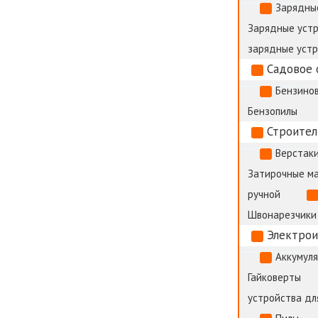
Зарядны
Зарядные устр
зарядные уст
Садовое 
Бензино
Бензопилы
Строител
Верстак
Затирочные м
ручной
Швонарезчики
Электро
Аккумул
Гайковерты
устройства дл