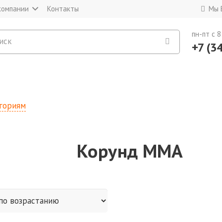
компании
Контакты
Мы 
пн-пт c 8
+7 (3
егориям
Корунд MMA