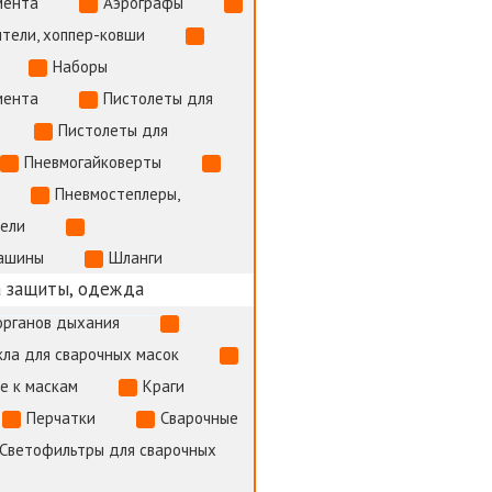
мента
Аэрографы
тели, хоппер-ковши
Наборы
мента
Пистолеты для
Пистолеты для
Пневмогайковерты
Пневмостеплеры,
тели
ашины
Шланги
 защиты, одежда
органов дыхания
ла для сварочных масок
е к маскам
Краги
Перчатки
Сварочные
Светофильтры для сварочных