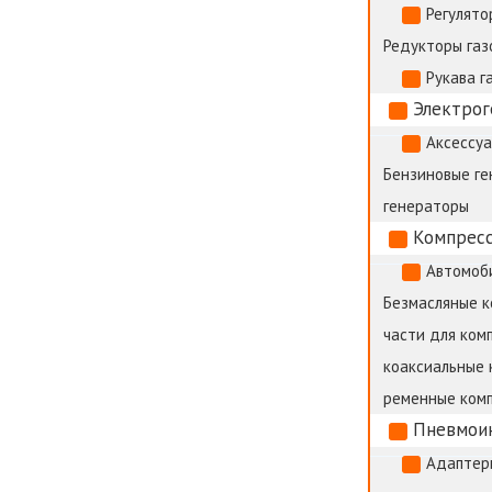
Регулято
Редукторы газ
Рукава г
Электро
Аксессуа
Бензиновые г
генераторы
Компрес
Автомоб
Безмасляные 
части для ком
коаксиальные 
ременные ком
Пневмои
Адаптер