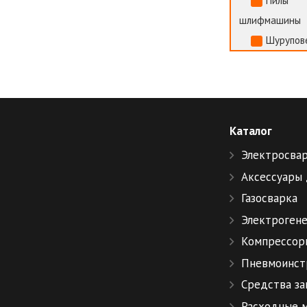
Пилы
шлифмашины
Шурупов
Каталог
Электросва
Аксессуары 
Газосварка
Электроген
Компрессор
Пневмоинст
Средства з
Расходные 