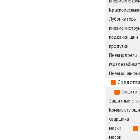
пневмоинстру
Краскораспыли
Лубрикаторы
пневмоинстру
подкачки шин
продувки
Пневмодрели
гвоздезабива
Пневмошлифм
Средства
Защита 
Защитные стек
Комплектующи
сварщика
маски
масок