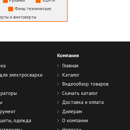
Рубанки
УШМ и
Фены технические
ерты и винтоверты
Компания
рка
Главная
для электросварки
Каталог
Видеообзор товаров
ераторы
Скачать каталог
ы
Доставка и оплата
румент
Дилерам
ащиты, одежда
О компании
материалы
Новости