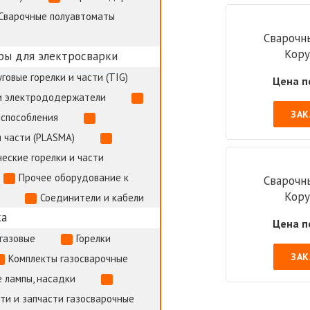
Сварочные полуавтоматы
Сварочн
Кору
ры для электросварки
говые горелки и части (TIG)
Цена п
и электрододержатели
ЗАК
испособления
 части (PLASMA)
еские горелки и части
Прочее оборудование к
Сварочн
Кору
Соединители и кабели
ка
Цена п
газовые
Горелки
ЗАК
Комплекты газосварочные
 лампы, насадки
и и запчасти газосварочные