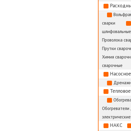
Расходны
Вольфра
сварки
шлифовальные
Проволока сва
Прутки сварочн
Химия сварочн
сварочные
Насосное
Дренажн
Тепловое
Обогрева
Обогреватели
электрические
НАКС