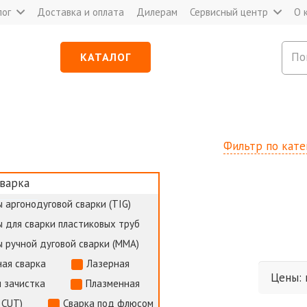
лог
Доставка и оплата
Дилерам
Сервисный центр
О 
КАТАЛОГ
Фильтр по кат
варка
 аргонодуговой сварки (TIG)
 для сварки пластиковых труб
 ручной дуговой сварки (MMA)
ая сварка
Лазерная
и зачистка
Плазменная
 CUT)
Сварка под флюсом