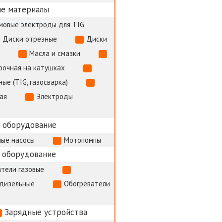
е материалы
мовые электроды для TIG
Диски отрезные
Диски
Масла и смазки
рочная на катушках
ые (TIG, газосварка)
ая
Электроды
 оборудование
ые насосы
Мотопомпы
 оборудование
тели газовые
 дизельные
Обогреватели
Зарядные устройства