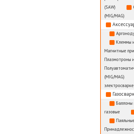
(SAW)
(MIG/MAG)
Аксессуа
Аргоноду
Клеммы 
Магнитные пр
Плазмотроны и
Полуавтоматич
(MIG/MAG)
электросварке
Газосвар
Баллоны 
газовые
Паяльные
Принадлежност