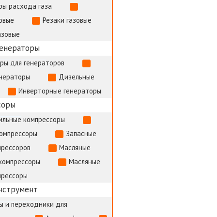
ры расхода газа
овые
Резаки газовые
азовые
генераторы
ры для генераторов
енераторы
Дизельные
Инверторные генераторы
соры
ильные компрессоры
компрессоры
Запасные
прессоров
Масляные
компрессоры
Масляные
прессоры
нструмент
ы и переходники для