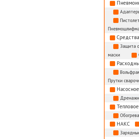
Пневмои
Адаптер
Пистолет
Пневмошлифм
Средства
Защита 
маски
Расходны
Вольфрам
Прутки сварочн
Насосное
Дренажн
Тепловое
Обогрева
НАКС
Зарядные