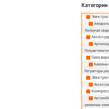
Категории
Электрос
Аппараты
Лазерная сварк
Аксессуа
Аргоноду
Полуавтоматич
Газосвар
Баллоны 
Регуляторы ра
Электро
Аксессуа
Компрес
Автомоб
ременные ком