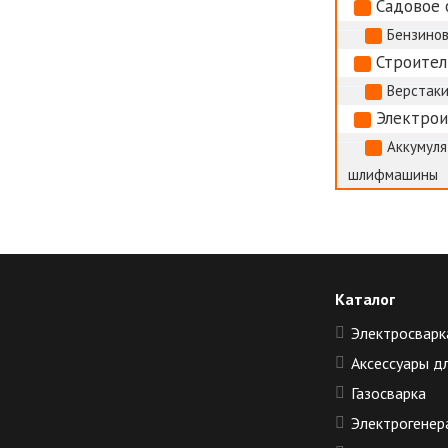
Садовое 
Бензино
Строител
Верстак
Электро
Аккумуля
шлифмашины
Каталог
Электросварк
Аксессуары д
Газосварка
Электрогенер